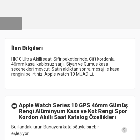
İlan Bilgileri
HK10 
Ultra 
Akilli 
saat. 
Sifir 
paketlerinde. 
Cift 
kordonlu, 
46mm 
kasa, 
kablosuz 
sarjli. 
Siyah 
ve 
Gumus 
kasa 
secenekleri 
mevcut. 
Satin 
aldiktan 
sonra 
mesaj 
ile 
kasa 
rengini 
belirtiniz. 
Apple 
watch 
10 
MUADİLİ. 
Apple Watch Series 10 GPS 46mm Gümüş
Rengi Alüminyum Kasa ve Kot Rengi Spor
Kordon Akıllı Saat
Katalog Özellikleri
Bu ilandaki ürün Banayeni kataloğuyla birebir
eşleşiyor.