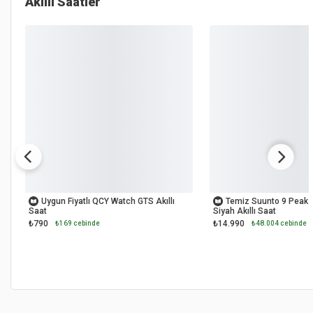
Akıllı Saatler
OUTLET
OUTLET
Uygun Fiyatlı QCY Watch GTS Akıllı
Temiz Suunto 9 Peak F
Saat
Siyah Akıllı Saat
₺790
₺14.990
₺169 cebinde
₺48.004 cebinde