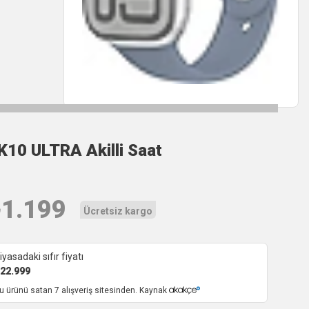
K10 ULTRA Akilli Saat
₺
1.199
Ücretsiz kargo
iyasadaki sıfır fiyatı
22.999
u ürünü satan 7 alışveriş sitesinden. Kaynak