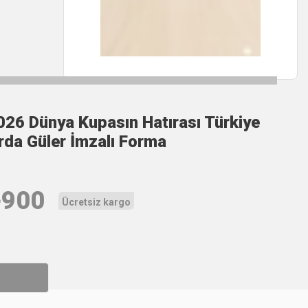
026 Dünya Kupasın Hatırası Türkiye
rda Güler İmzalı Forma
₺
900
Ücretsiz kargo