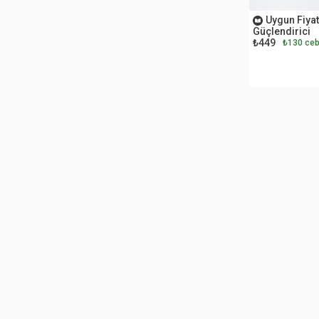
Düdüklü Tencere (1)
KLpro
Uygun Fiyat
El Aletleri Seti (1)
Güçlendirici
₺449
₺130 ceb
Kobb
El Süpürgesi (6)
Korkmaz
Elektrik Kablosu (1)
Kumtel
Elektrikli El Aletleri Seti (2)
Elektrikli Scooter (2)
Kütahya Porselen
Elektrikli Semaver (1)
Lansinoh
Elektrikli Süpürge (2)
Lenovo
Endüstriyel Kahve Makinesi (1)
Luxell
Espresso Makinesi (2)
Mamajoo
Fayans Kesme Makinesi (4)
Maxi-Cosi
Fener (1)
Fırın (1)
Miny Baby
Fıskiye (2)
Mio
Filtre Sökme Aparatı (1)
Nania