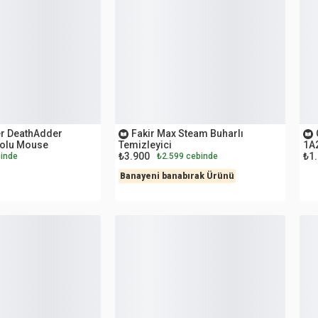
İKİNCİ EL
O
r DeathAdder
Fakir Max Steam Buharlı
lolu Mouse
Temizleyici
1A2
₺3.900
₺1
inde
₺2.599 cebinde
Banayeni banabırak Ürünü