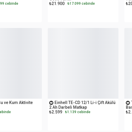
₺21.900
₺2
99 cebinde
₺17.099 cebinde
OUTLET
O
u ve Kum Aktivite
Einhell TE-CD 12/1 Li-i Çift Akülü
2 Ah Darbeli Matkap
Bas
₺2.599
₺2
ebinde
₺1.139 cebinde