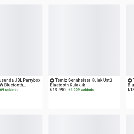
OUTLET
O
tusunda JBL Partybox
Temiz Sennheiser Kulak Üstü
 W Bluetooth
Bluetooth Kulaklık
Blu
₺13.990
₺1
69 cebinde
₺4.009 cebinde