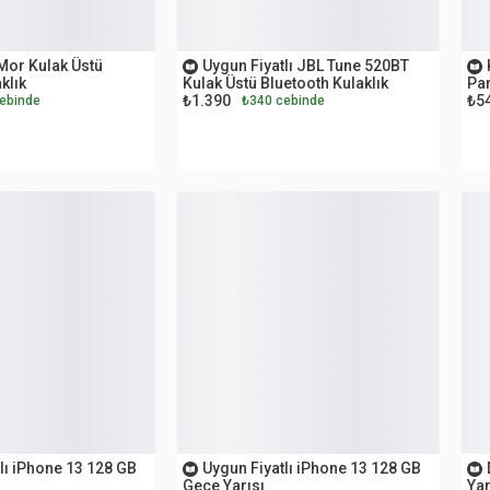
OUTLET
O
Mor Kulak Üstü
Uygun Fiyatlı JBL Tune 520BT
klık
Kulak Üstü Bluetooth Kulaklık
Par
₺1.390
₺5
ebinde
₺340 cebinde
İKİNCİ EL
İK
lı iPhone 13 128 GB
Uygun Fiyatlı iPhone 13 128 GB
Gece Yarısı
Yar