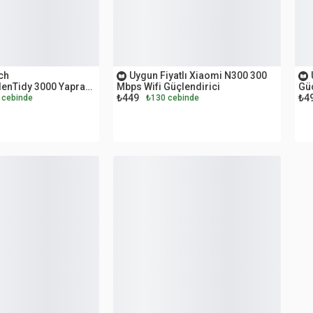
OUTLET
O
ch
Uygun Fiyatlı Xiaomi N300 300
denTidy 3000 Yaprak
Mbps Wifi Güçlendirici
Güç
₺449
₺4
esi
 cebinde
₺130 cebinde
OUTLET