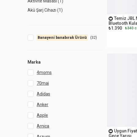
Aktivite Masası (1)
OUTLET
Akü Şarj Cihazı (1)
Temiz JBL 
Akülü Araba (1)
Bluetooth Kula
₺1.390
Alıştırma Bardağı, Bebek Suluk (2)
₺340 c
Ampul (4)
Banayeni banabırak Ürünü
(
32
)
Ana Kucağı (6)
Anahtar Priz (2)
Marka
Araba Yıkama Fırçası (1)
4moms
Araç İçi Kamera (2)
70mai
Araç Temizlik Seti (1)
Armatür (1)
Adidas
Asma Kilit (11)
Anker
Avize (1)
Apple
Ayna Etajeri (1)
İKİNCİ EL
Arnica
Baharat Takımı (1)
Uygun Fiyat
Gece Yarısı
Arzum