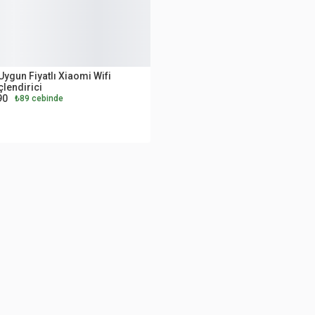
UTLET
Uygun Fiyatlı Xiaomi Wifi
lendirici
90
₺89 cebinde