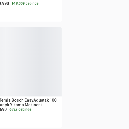
0.990
₺18.009 cebinde
UTLET
Temiz Bosch EasyAquatak 100
ınçlı Yıkama Makinesi
.690
₺729 cebinde