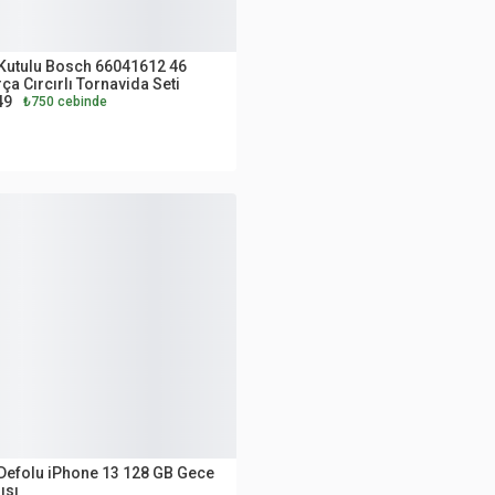
UTLET
Kutulu Bosch 66041612 46
ça Cırcırlı Tornavida Seti
49
₺750 cebinde
İNCİ EL
Defolu iPhone 13 128 GB Gece
ısı