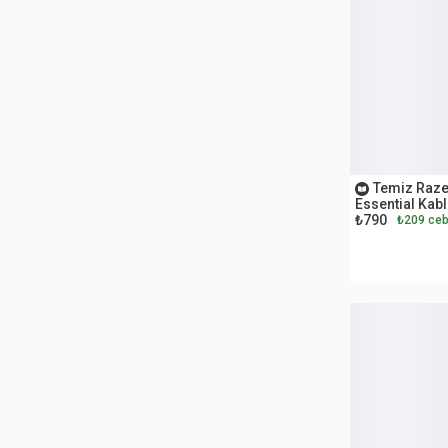
Budama Makası (1)
DM
Buharlı Pişirici (2)
Dolu
Buharlı Temizleyici (1)
Eggbaby
Büyüteç (2)
Einhell
Cam Silme Makinesi (12)
Electrolux
Caraskal (1)
OUTLET
Fakir
Temiz Raze
Cep Telefonu (30)
Essential Kab
Cibinlik (1)
₺790
₺209 ceb
Ferrari
Civata (1)
Fisher Price
Çadır Aksesuarı (1)
Funna Baby
Çay Makinesi (1)
Gardena
Çaydanlık (3)
Grohe
Çekiç (1)
Harman Kardon
Çim Biçme Makinesi (25)
Çit Budama Makinesi (3)
Homend