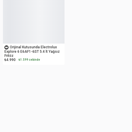
OUTLET
Orijinal Kutusunda Electrolux
Explore 6 E6AF1-6ST 5.4 lt Yağsız
Fritöz
₺4.990
₺1.599 cebinde