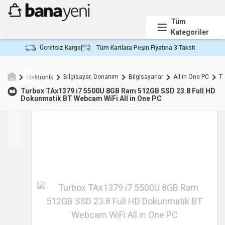
Tüm
Kategoriler
Ücretsiz Kargo
Tüm Kartlara Peşin Fiyatına 3 Taksit
Bilgisayar, Donanım
Bilgisayarlar
All in One PC
Tu
Elektronik
Turbox
TAx1379 i7 5500U 8GB Ram 512GB SSD 23.8 Full HD
Dokunmatik BT Webcam WiFi All in One PC