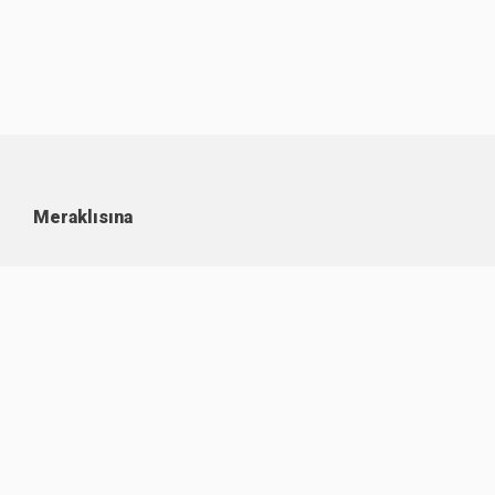
Meraklısına
Kullanım Koşulları
Kişisel Verilerin Korunması
Çerez Politikası
İşlem Rehberi
Komisyon Oranları