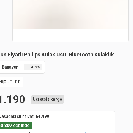
un Fiyatlı Philips Kulak Üstü Bluetooth Kulaklık
Banayeni
4.8
/5
Nİ
OUTLET
1.190
Ücretsiz kargo
yasadaki sıfır fiyatı
₺
4.499
cebinde
₺
3.309