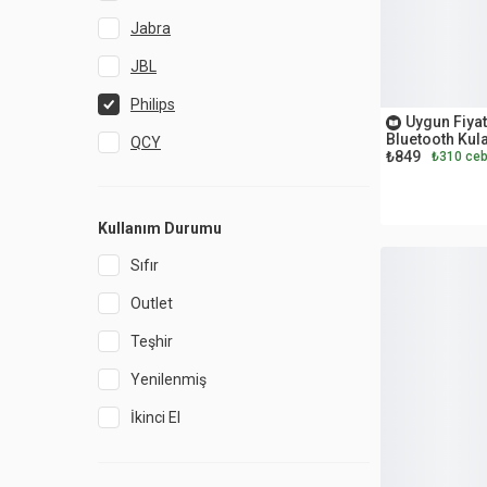
Jabra
JBL
OUTLET
Philips
Uygun Fiyat
Bluetooth Kula
QCY
₺849
₺310 ceb
Samsung
Sennheiser
Kullanım Durumu
Sony
Sıfır
Soundpeats
Outlet
Ugreen
Teşhir
Xiaomi
Yenilenmiş
İkinci El