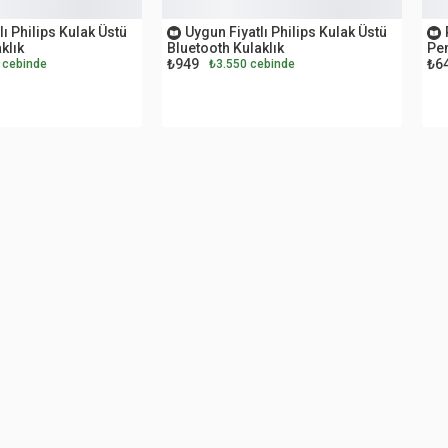
OUTLET
O
lı Philips Kulak Üstü
Uygun Fiyatlı Philips Kulak Üstü
klık
Bluetooth Kulaklık
Pem
₺949
₺6
 cebinde
₺3.550 cebinde