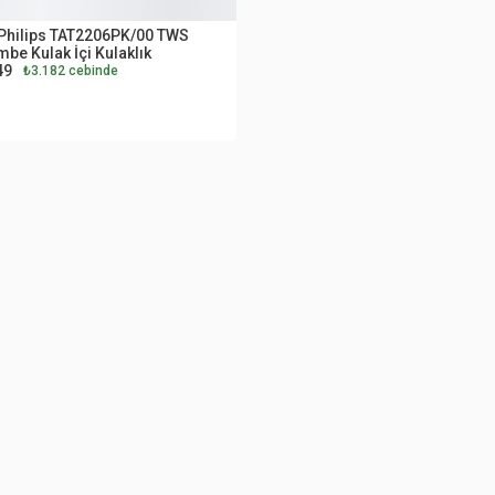
UTLET
Philips TAT2206PK/00 TWS
be Kulak İçi Kulaklık
49
₺3.182 cebinde