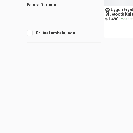
OUTLET
Fatura Durumu
Uygun Fiyat
Bluetooth Kula
₺1.490
₺3.009
Orijinal ambalajında