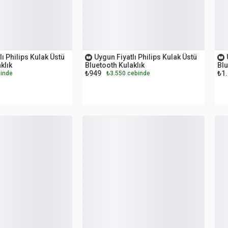
OUTLET
O
lı Philips Kulak Üstü
Uygun Fiyatlı Philips Kulak Üstü
klık
Bluetooth Kulaklık
Blu
₺949
₺1
inde
₺3.550 cebinde