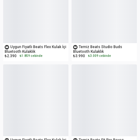
OUTLET
OUTLET
Uygun Fiyatlı Beats Flex Kulak İçi
Temiz Beats Studio Buds
Bluetooth Kulaklık
Bluetooth Kulaklık
₺2.390
₺3.990
₺1.859 cebinde
₺3.009 cebinde
OUTLET
OUTLET
Uygun Fiyatlı Beats Flex Kulak İçi
Temiz Beats Fit Pro Beyaz