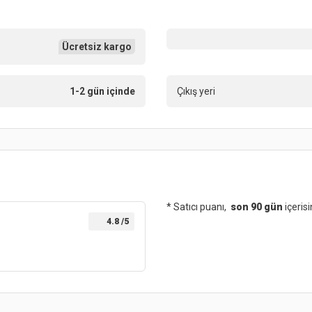
Ücretsiz kargo
1-2 gün içinde
Çıkış yeri
* Satıcı puanı,
son 90 gün
içeris
4.8
/5