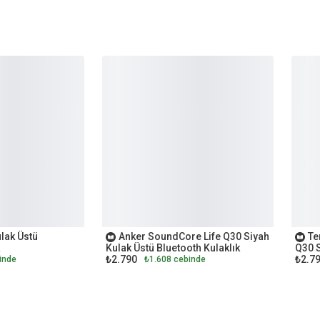
OUTLET
OUT
lak Üstü
Anker SoundCore Life Q30 Siyah
Te
Kulak Üstü Bluetooth Kulaklık
Q30 S
₺2.790
₺2.7
Kulak
inde
₺1.608 cebinde