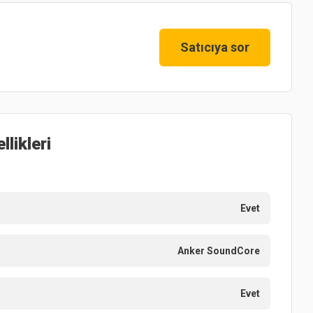
Satıcıya sor
llikleri
Evet
Anker SoundCore
Evet