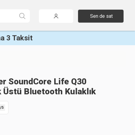
Sen de sat
a 3 Taksit
er SoundCore Life Q30
 Üstü Bluetooth Kulaklık
8
/5