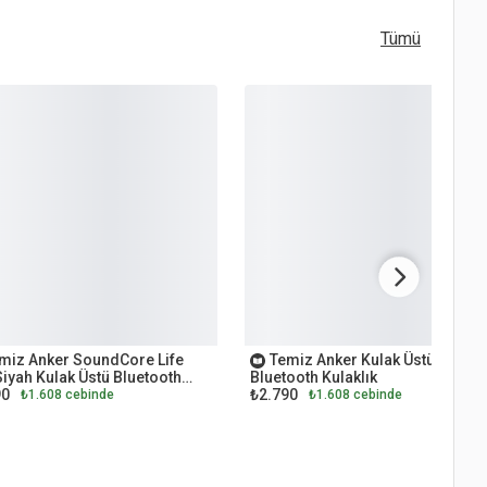
Tümü
LET
OUTLET
miz Anker SoundCore Life
Temiz Anker Kulak Üstü
iyah Kulak Üstü Bluetooth
Bluetooth Kulaklık
90
₺2.790
lık
₺1.608 cebinde
₺1.608 cebinde