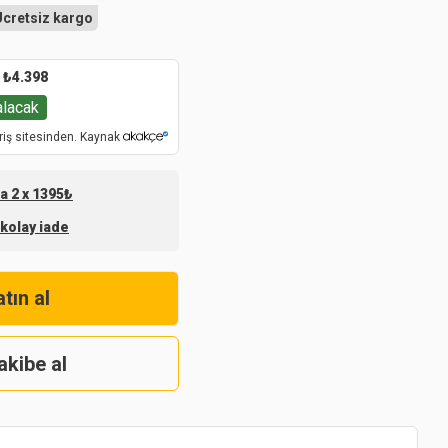
Ücretsiz kargo
₺
4.398
alacak
riş sitesinden. Kaynak
na 2 x 1395₺
 kolay iade
tın al
akibe al