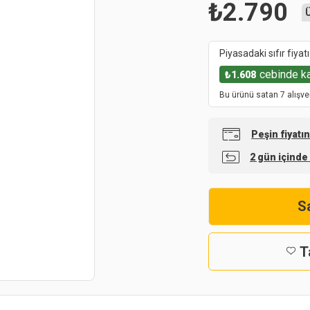
₺
2.790
Piyasadaki sıfır fiyatı
cebinde k
₺
1.608
Bu ürünü satan 7 alışve
Peşin fiyatı
2 gün içinde
Sa
T