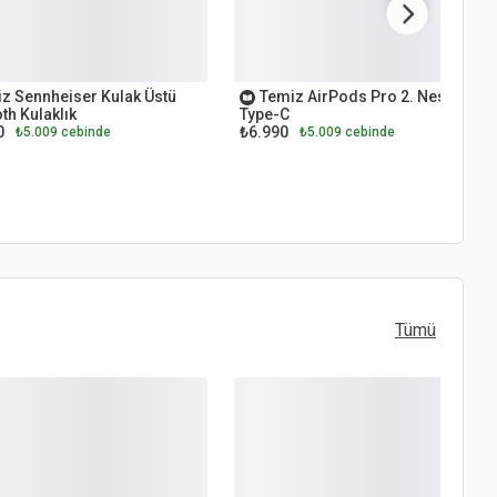
ET
OUTLET
z Sennheiser Kulak Üstü
Temiz AirPods Pro 2. Nesil
th Kulaklık
Type-C
0
₺6.990
₺5.009 cebinde
₺5.009 cebinde
Tümü