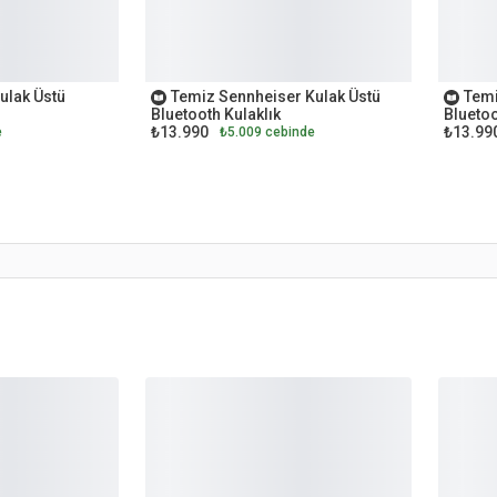
OUTLET
OUTL
ulak Üstü
Temiz Sennheiser Kulak Üstü
Temi
Bluetooth Kulaklık
Bluetoo
₺13.990
₺13.99
e
₺5.009 cebinde