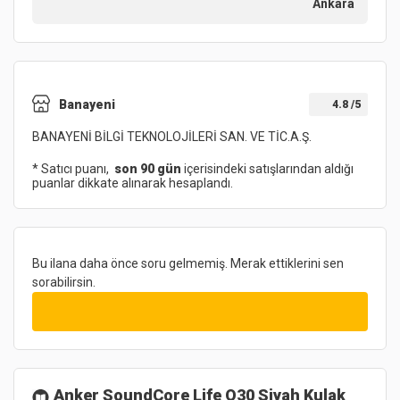
Ankara
Banayeni
4.8
/5
BANAYENİ BİLGİ TEKNOLOJİLERİ SAN. VE TİC.A.Ş.
* Satıcı puanı,
son 90 gün
içerisindeki satışlarından aldığı
puanlar dikkate alınarak hesaplandı.
Bu ilana daha önce soru gelmemiş. Merak ettiklerini sen
sorabilirsin.
Anker SoundCore Life Q30 Siyah Kulak