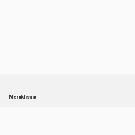
Meraklısına
Kullanım Koşulları
Kişisel Verilerin Korunması