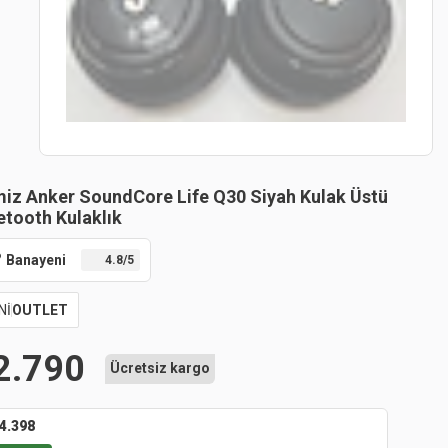
iz Anker SoundCore Life Q30 Siyah Kulak Üstü
etooth Kulaklık
Banayeni
4.8
/5
Nİ
OUTLET
2.790
Ücretsiz kargo
4.398