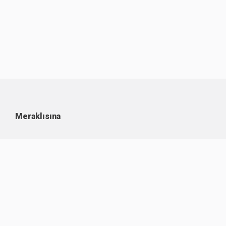
Meraklısına
Kullanım Koşulları
Kişisel Verilerin Korunması
Çerez Politikası
İşlem Rehberi
Komisyon Oranları