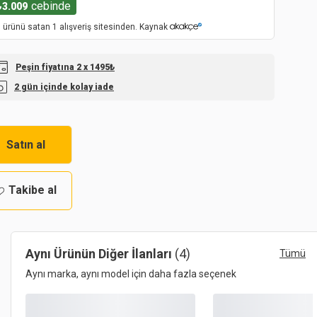
cebinde
₺
3.009
 ürünü satan 1 alışveriş sitesinden. Kaynak
Peşin fiyatına 2 x 1495₺
2 gün içinde kolay iade
Satın al
Takibe al
Aynı Ürünün Diğer İlanları
(4)
Tümü
Aynı marka, aynı model için daha fazla seçenek