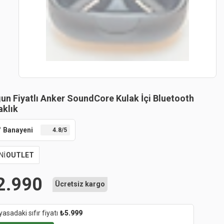
un Fiyatlı Anker SoundCore Kulak İçi Bluetooth
aklık
Banayeni
4.8
/5
Nİ
OUTLET
2.990
Ücretsiz kargo
yasadaki sıfır fiyatı
₺
5.999