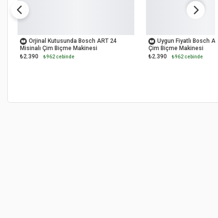
OUTLET
OUTLET
Orjinal Kutusunda Bosch ART 24
Uygun Fiyatlı Bosch AR
Misinalı Çim Biçme Makinesi
Çim Biçme Makinesi
₺2.390
₺2.390
₺962 cebinde
₺962 cebinde