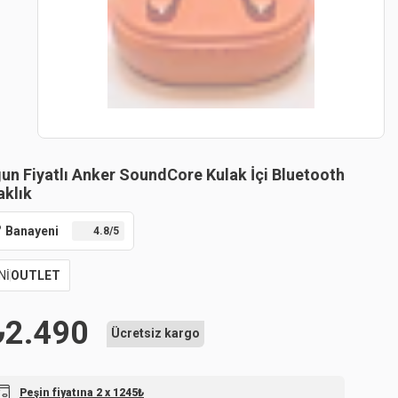
un Fiyatlı Anker SoundCore Kulak İçi Bluetooth
aklık
Banayeni
4.8
/5
Nİ
OUTLET
₺
2.490
Ücretsiz kargo
Peşin fiyatına 2 x 1245₺