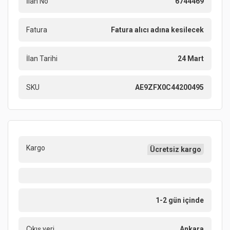
İlan No
6744469
Fatura
Fatura alıcı adına kesilecek
İlan Tarihi
24 Mart
SKU
AE9ZFX0C44200495
Kargo
Ücretsiz kargo
1-2 gün içinde
Çıkış yeri
Ankara