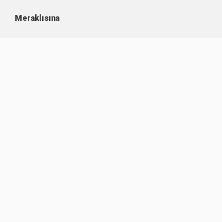
Meraklısına
Kullanım Koşulları
Kişisel Verilerin Korunması
Çerez Politikası
İşlem Rehberi
Komisyon Oranları
Destek
Hakkımızda
Sıklıkla Sorulanlar