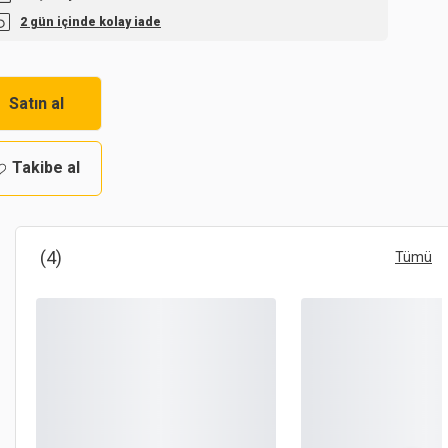
2 gün içinde kolay iade
Satın al
Takibe al
(4)
Tümü