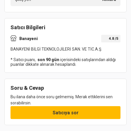
Satıcı Bilgileri
Banayeni
4.8
/5
BANAYENİ BİLGİ TEKNOLOJİLERİ SAN. VE TİC.A.Ş.
* Satıcı puanı,
son 90 gün
içerisindeki satışlarından aldığı
puanlar dikkate alınarak hesaplandı.
Soru & Cevap
Bu ilana daha önce soru gelmemiş. Merak ettiklerini sen
sorabilirsin.
Satıcıya sor