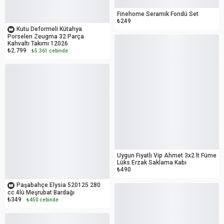
Finehome Seramik Fondü Set
OUTLET
₺249
Kutu Deformeli Kütahya
Porselen Zeugma 32 Parça
Kahvaltı Takımı 12026
₺2.799
₺5.361 cebinde
OUTLET
Uygun Fiyatlı Vip Ahmet 3x2 lt Füme
Lüks Erzak Saklama Kabı
₺490
OUTLET
Paşabahçe Elysia 520125 280
cc 4lü Meşrubat Bardağı
₺349
₺450 cebinde