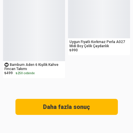
OUTLET
Uygun Fiyatlı Korkmaz Perla A027
Midi Boy Çelik Çaydanlık
₺990
OUTLET
Bambum Aden 6 Kişilik Kahve
Fincan Takımı
₺499
₺250 cebinde
Daha fazla sonuç