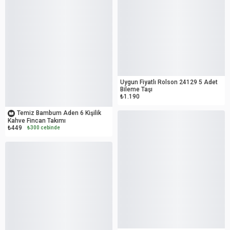
OUTLET
Uygun Fiyatlı Rolson ‎24129 5 Adet
Bileme Taşı
₺1.190
OUTLET
Temiz Bambum Aden 6 Kişilik
Kahve Fincan Takımı
₺449
₺300 cebinde
OUTLET