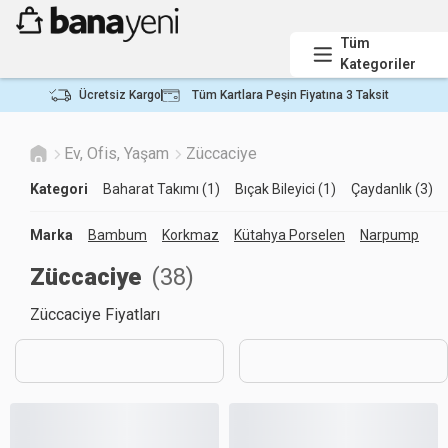
Tüm
Kategoriler
Ücretsiz Kargo
Tüm Kartlara Peşin Fiyatına 3 Taksit
Ev, Ofis, Yaşam
Züccaciye
Kategori
Baharat Takımı (1)
Bıçak Bileyici (1)
Çaydanlık (3)
Marka
Bambum
Korkmaz
Kütahya Porselen
Narpump
P
Züccaciye
(
38
)
Züccaciye Fiyatları