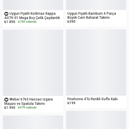
OUTLET
OUTLET
Uygun Fiyatlı Korkmaz Kappa
Uygun Fiyatlı Bambum 4 Parça
Büyük Cam Baharat Takımı
A079-01 Mega Boy Çelik Çaydanlık
₺390
₺1.890
₺749 cebinde
OUTLET
OUTLET
Finehome 4'lü Renkli Sufle Kabı
Weber 6763 Hassas Izgara
₺199
Maşası ve Spatula Takımı
₺1.990
₺979 cebinde