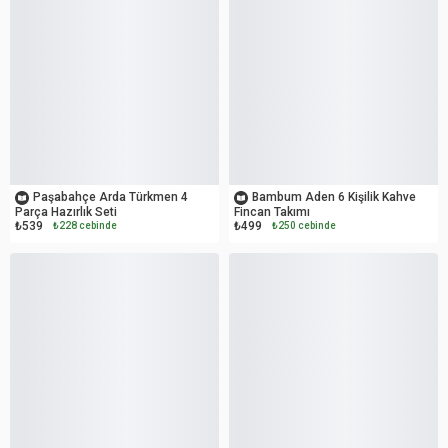
OUTLET
OUTLET
Paşabahçe Arda Türkmen 4
Bambum Aden 6 Kişilik Kahve
Parça Hazırlık Seti
Fincan Takımı
₺539
₺499
₺228 cebinde
₺250 cebinde