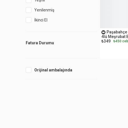
Teşhir
Yenilenmiş
İkinci El
OUTLET
Paşabahçe 
4lü Meşrubat 
₺349
₺450 ceb
Fatura Durumu
Orijinal ambalajında