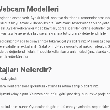
 Webcam Modelleri
tiyaçlarına cevap verir. Ayaklı, klipsli, sabit ya da tripodlu tasarımlar 
lı düz bir yüzeyde kullanabilirsiniz. Bazı ayaklı tasarımlar, farklı boylara
 Ayaklı webcam’ler video kayıtları, görsel içerikler, online eğitimler için t
i vasıtası ile genellikle bilgisayar ekranına tutturularak değerlendirilirler.
ilediğiniz noktada bilgisayarınıza takarak çalıştırabilirsiniz. Masaüstü bilgi
ye sabitlenerek kullanılır. Sabit bir noktada görüntü almak için idealdir. 
e değerlendirilebilir. Tripod ile kullanılan ürünleri dilediğiniz alanda ko
e etmek mümkün olur.
jları Nelerdir?
daki gibidir:
lara, konferanslara görüntülü katılma fırsatına sahip olabilirsiniz.
etişimini kolaylaştırır. Yalnızca görüntülü görüşme değil sunum ve projele
bir kullanım sunar. Oyuncular da görüntülü canlı yayınları bu seçenekler i