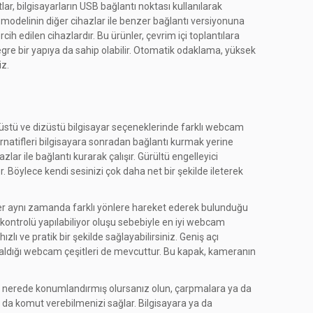
r, bilgisayarların USB bağlantı noktası kullanılarak
am modelinin diğer cihazlar ile benzer bağlantı versiyonuna
cih edilen cihazlardır. Bu ürünler, çevrim içi toplantılara
tegre bir yapıya da sahip olabilir. Otomatik odaklama, yüksek
iz.
saüstü ve dizüstü bilgisayar seçeneklerinde farklı webcam
rnatifleri bilgisayara sonradan bağlantı kurmak yerine
zlar ile bağlantı kurarak çalışır. Gürültü engelleyici
Böylece kendi sesinizi çok daha net bir şekilde ileterek
nler aynı zamanda farklı yönlere hareket ederek bulunduğu
çı kontrolü yapılabiliyor oluşu sebebiyle en iyi webcam
lı ve pratik bir şekilde sağlayabilirsiniz. Geniş açı
r aldığı webcam çeşitleri de mevcuttur. Bu kapak, kameranın
nü nerede konumlandırmış olursanız olun, çarpmalara ya da
da komut verebilmenizi sağlar. Bilgisayara ya da