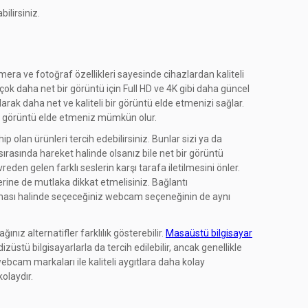
ilirsiniz.
era ve fotoğraf özellikleri sayesinde cihazlardan kaliteli
ok daha net bir görüntü için Full HD ve 4K gibi daha güncel
rak daha net ve kaliteli bir görüntü elde etmenizi sağlar.
bir görüntü elde etmeniz mümkün olur.
p olan ürünleri tercih edebilirsiniz. Bunlar sizi ya da
ırasında hareket halinde olsanız bile net bir görüntü
eden gelen farklı seslerin karşı tarafa iletilmesini önler.
lerine de mutlaka dikkat etmelisiniz. Bağlantı
olması halinde seçeceğiniz webcam seçeneğinin de aynı
z alternatifler farklılık gösterebilir.
Masaüstü bilgisayar
üstü bilgisayarlarla da tercih edilebilir, ancak genellikle
ebcam markaları ile kaliteli aygıtlara daha kolay
kolaydır.