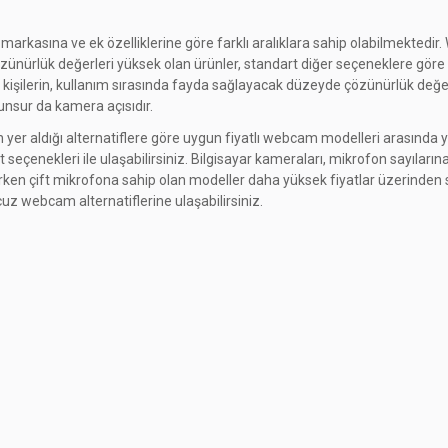
markasına ve ek özelliklerine göre farklı aralıklara sahip olabilmektedir
nürlük değerleri yüksek olan ürünler, standart diğer seçeneklere göre daha
ilerin, kullanım sırasında fayda sağlayacak düzeyde çözünürlük değerler
 unsur da kamera açısıdır.
n yer aldığı alternatiflere göre uygun fiyatlı webcam modelleri arasında y
 seçenekleri ile ulaşabilirsiniz. Bilgisayar kameraları, mikrofon sayılarına
ken çift mikrofona sahip olan modeller daha yüksek fiyatlar üzerinden sa
uz webcam alternatiflerine ulaşabilirsiniz.