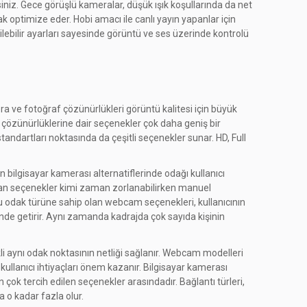
z. Gece görüşlü kameralar, düşük ışık koşullarında da net
k optimize eder. Hobi amacı ile canlı yayın yapanlar için
irilebilir ayarları sayesinde görüntü ve ses üzerinde kontrolü
era ve fotoğraf çözünürlükleri görüntü kalitesi için büyük
 çözünürlüklerine dair seçenekler çok daha geniş bir
standartları noktasında da çeşitli seçenekler sunar. HD, Full
ilgisayar kamerası alternatiflerinde odağı kullanıcı
klanan seçenekler kimi zaman zorlanabilirken manuel
Bu odak türüne sahip olan webcam seçenekleri, kullanıcının
nde getirir. Aynı zamanda kadrajda çok sayıda kişinin
li aynı odak noktasının netliği sağlanır. Webcam modelleri
kullanıcı ihtiyaçları önem kazanır. Bilgisayar kamerası
n çok tercih edilen seçenekler arasındadır. Bağlantı türleri,
a o kadar fazla olur.