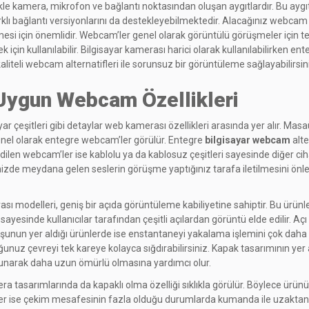
e kamera, mikrofon ve bağlantı noktasından oluşan aygıtlardır. Bu aygıtla
i farklı bağlantı versiyonlarını da destekleyebilmektedir. Alacağınız webc
ilmesi için önemlidir. Webcam’ler genel olarak görüntülü görüşmeler için ter
çin kullanılabilir. Bilgisayar kamerası harici olarak kullanılabilirken en
kaliteli webcam alternatifleri ile sorunsuz bir görüntüleme sağlayabilirsin
 Uygun Webcam Özellikleri
ar çeşitleri gibi detaylar web kamerası özellikleri arasında yer alır. Ma
 genel olarak entegre webcam’ler görülür. Entegre
bilgisayar webcam
alte
 edilen webcam’ler ise kablolu ya da kablosuz çeşitleri sayesinde diğer ciha
de meydana gelen seslerin görüşme yaptığınız tarafa iletilmesini önler. 
sı modelleri, geniş bir açıda görüntüleme kabiliyetine sahiptir. Bu ürü
 sayesinde kullanıcılar tarafından çeşitli açılardan görüntü elde edilir. A
uşunun yer aldığı ürünlerde ise enstantaneyi yakalama işlemini çok daha hız
ğunuz çevreyi tek kareye kolayca sığdırabilirsiniz. Kapak tasarımının ye
orunarak daha uzun ömürlü olmasına yardımcı olur.
a tasarımlarında da kapaklı olma özelliği sıklıkla görülür. Böylece ürü
nler ise çekim mesafesinin fazla olduğu durumlarda kumanda ile uzaktan 