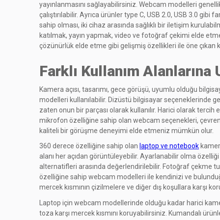
yayınlanmasını sağlayabilirsiniz. Webcam modelleri genellikl
çalıştırılabilir. Ayrıca ürünler type C, USB 2.0, USB 3.0 gib
sahip olması, iki cihaz arasında sağlıklı bir iletişim kurulab
katılmak, yayın yapmak, video ve fotoğraf çekimi elde etmek i
çözünürlük elde etme gibi gelişmiş özellikleri ile öne çıkan 
Farklı Kullanım Alanlarına
Kamera açısı, tasarımı, gece görüşü, uyumlu olduğu bilgisay
modelleri kullanılabilir. Dizüstü bilgisayar seçeneklerinde
zaten onun bir parçası olarak kullanılır. Harici olarak tercih
mikrofon özelliğine sahip olan webcam seçenekleri, çevreniz
kaliteli bir görüşme deneyimi elde etmeniz mümkün olur.
360 derece özelliğine sahip olan
laptop ve notebook
kamera
alanı her açıdan görüntüleyebilir. Ayarlanabilir olma özelliği
alternatifleri arasında değerlendirilebilir. Fotoğraf çekme t
özelliğine sahip webcam modelleri ile kendinizi ve bulundu
mercek kısmının çizilmelere ve diğer dış koşullara karşı k
Laptop için webcam modellerinde olduğu kadar harici kamer
toza karşı mercek kısmını koruyabilirsiniz. Kumandalı ürü