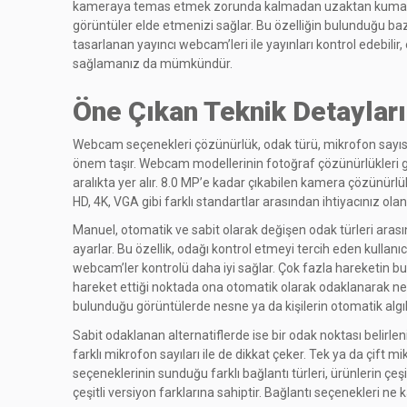
kameraya temas etmek zorunda kalmadan uzaktan kumandanın
görüntüler elde etmenizi sağlar. Bu özelliğin bulunduğu bazı
tasarlanan yayıncı webcam’leri ile yayınları kontrol edebilir,
sağlamanız da mümkündür.
Öne Çıkan Teknik Detayları
Webcam seçenekleri çözünürlük, odak türü, mikrofon sayısı, ba
önem taşır. Webcam modellerinin fotoğraf çözünürlükleri ge
aralıkta yer alır. 8.0 MP’e kadar çıkabilen kamera çözünürlük
HD, 4K, VGA gibi farklı standartlar arasından ihtiyacınız ol
Manuel, otomatik ve sabit olarak değişen odak türleri ara
ayarlar. Bu özellik, odağı kontrol etmeyi tercih eden kulla
webcam’ler kontrolü daha iyi sağlar. Çok fazla hareketin bu
hareket ettiği noktada ona otomatik olarak odaklanarak net
bulunduğu görüntülerde nesne ya da kişilerin otomatik algıl
Sabit odaklanan alternatiflerde ise bir odak noktası belirl
farklı mikrofon sayıları ile de dikkat çeker. Tek ya da çif
seçeneklerinin sunduğu farklı bağlantı türleri, ürünlerin çeşi
çeşitli versiyon farklarına sahiptir. Bağlantı seçenekleri ne k