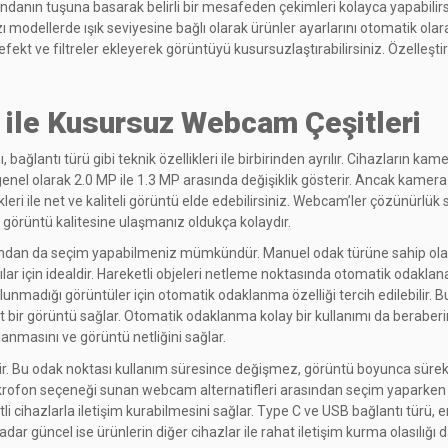
 tuşuna basarak belirli bir mesafeden çekimleri kolayca yapabilirsini
 modellerde ışık seviyesine bağlı olarak ürünler ayarlarını otomatik olara
 efekt ve filtreler ekleyerek görüntüyü kusursuzlaştırabilirsiniz. Özelleşt
 ile Kusursuz Webcam Çeşitleri
ğlantı türü gibi teknik özellikleri ile birbirinden ayrılır. Cihazların kam
nel olarak 2.0 MP ile 1.3 MP arasında değişiklik gösterir. Ancak kamera
leri ile net ve kaliteli görüntü elde edebilirsiniz. Webcam’ler çözünürlük 
an görüntü kalitesine ulaşmanız oldukça kolaydır.
sından da seçim yapabilmeniz mümkündür. Manuel odak türüne sahip olan b
nıcılar için idealdir. Hareketli objeleri netleme noktasında otomatik oda
lunmadığı görüntüler için otomatik odaklanma özelliği tercih edilebilir. 
 bir görüntü sağlar. Otomatik odaklanma kolay bir kullanımı da beraberi
anmasını ve görüntü netliğini sağlar.
enir. Bu odak noktası kullanım süresince değişmez, görüntü boyunca sürek
t mikrofon seçeneği sunan webcam alternatifleri arasından seçim yaparken 
tli cihazlarla iletişim kurabilmesini sağlar. Type C ve USB bağlantı türü, e
adar güncel ise ürünlerin diğer cihazlar ile rahat iletişim kurma olasılığı d