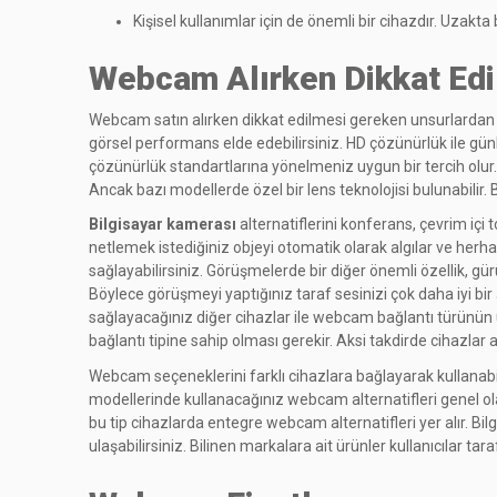
Kişisel kullanımlar için de önemli bir cihazdır. Uzakt
Webcam Alırken Dikkat Edi
Webcam satın alırken dikkat edilmesi gereken unsurlardan bi
görsel performans elde edebilirsiniz. HD çözünürlük ile gü
çözünürlük standartlarına yönelmeniz uygun bir tercih olur. 
Ancak bazı modellerde özel bir lens teknolojisi bulunabilir
Bilgisayar kamerası
alternatiflerini konferans, çevrim içi 
netlemek istediğiniz objeyi otomatik olarak algılar ve herh
sağlayabilirsiniz. Görüşmelerde bir diğer önemli özellik, gür
Böylece görüşmeyi yaptığınız taraf sesinizi çok daha iyi bir
sağlayacağınız diğer cihazlar ile webcam bağlantı türünün
bağlantı tipine sahip olması gerekir. Aksi takdirde cihazla
Webcam seçeneklerini farklı cihazlara bağlayarak kullanabil
modellerinde kullanacağınız webcam alternatifleri genel olara
bu tip cihazlarda entegre webcam alternatifleri yer alır. B
ulaşabilirsiniz. Bilinen markalara ait ürünler kullanıcılar ta