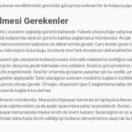
a bulunan sevdiklerinizle görüntülü görüşmeyi webcam’ler ile kolayca yapab
lmesi Gerekenler
ri, ürünlerin sağladığı görüntü kalitesidir. Yüksek çözünürlüğe sahip kam
nlük kullanımda ideal bir görüntü kalitesi sağlamanız mümkündür. Ancak ç
Kamera lensinin kalitesine de dikkat etmek gerekir. Cam lensler genel ola
. Bu teknolojinin bulunduğu ürünlerde lens fark etmeksizin daha kaliteli 
toplantı gibi sebeplerle kullanıyorsanız otomatik odaklanma özelliğine sahi
angi bir aksiyona gerek kalmadan ona odaklanır. Böylece görüşmeleriniz s
ültü engellemedir. Sesli bir ortamda görüşme yapanlar için bu özellik, çevr
 şekilde algılayabilir. Satın alacağınız webcam modelinin bağlantı özellik
 uyumlu olması gerekir. Örneğin; cihazınızın type C bağlantısına sahip 
r arasında bağlantı kurulamaz.
meniz mümkündür. Masaüstü bilgisayar kamerası ile laptopta kullanacağını
k sabitlenebilen ya da ayaklı tasarımlara sahip seçeneklerdir. Bunlar, diz
ilgisayar kamerasında marka tercihi de önem kazanır. Seçeceğiniz en iyi w
rafından daha fazla tercih edildiği için kullanıcı deneyimlerine ulaşmak da 