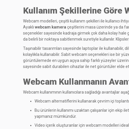
Kullanım Şekillerine Göre
Webcam modelleri, çeşitli kullanım şekilleri ile kullanıcı ih
Ayaklı
webcam kamera
çeşitlerini masa üzerinde ya da fark
seçenekler sayesinde kadraja girmek çok daha kolay hale gelir.
da belirli bir noktaya sabitlenmek suretiyle kullanılır. Klipsler
Taşınabilir tasarımları sayesinde laptoplar ile kullanabilir, d
kolaylıkla kullanabilir. Sabit webcam seçenekleri ise bir yüze
görüntülemede en uygun açıya sahip farklı yüzeyler üzerinde d
sayesinde sabit durabilen cihazlar ile net görüntüler eld
Webcam Kullanmanın Avanta
Webcam kullanımının kullanıcılara sağladığı avantajlar aşağı
Webcam alternatiflerini kullanarak çevrim içi toplantı
Bu ürünlerin kullanımı uzaktan çalışanlar için ekip il
yapmanız mümkündür.
Video içerik oluşturanlar için webcam modelleri ideal 