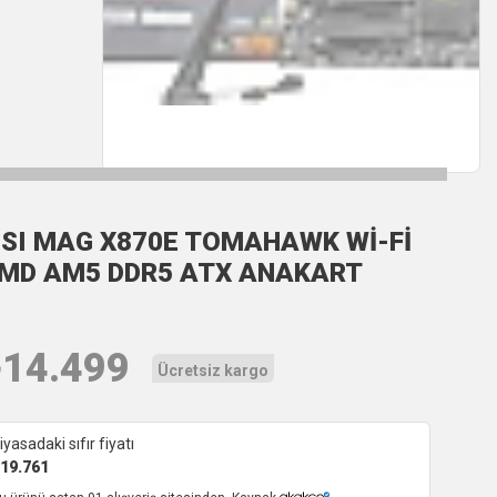
SI MAG X870E TOMAHAWK Wİ-Fİ
MD AM5 DDR5 ATX ANAKART
₺
14.499
Ücretsiz kargo
iyasadaki sıfır fiyatı
19.761