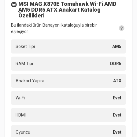
MSI MAG X870E Tomahawk Wi-Fi AMD
AM5 DDR5 ATX Anakart
Katalog
Özellikleri
Bu ilandaki ürün Banayeni kataloğuyla birebir
eşleşiyor.
Soket Tipi
AM5
RAM Tipi
DDR5
Anakart Yapısı
ATX
Wi-Fi
Evet
HDMI
Evet
Oyuncu
Evet