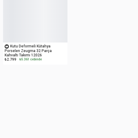
OUTLET
Kutu Deformeli Kütahya
Porselen Zeugma 32 Parça
Kahvaltı Takımı 12026
₺2.799
₺5.361 cebinde