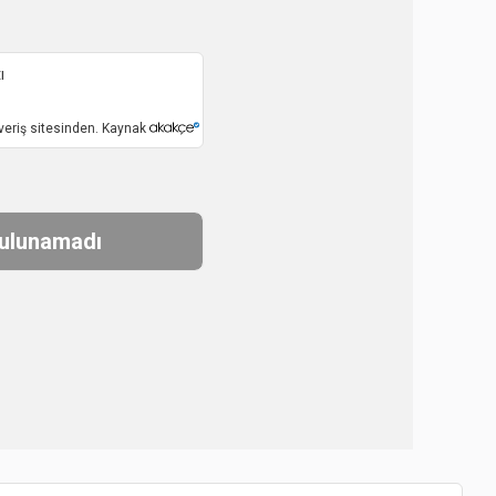
ı
veriş sitesinden. Kaynak
bulunamadı