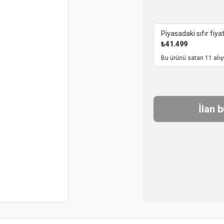
Piyasadaki sıfır fiyat
₺
41.499
Bu ürünü satan 11 alış
İlan 