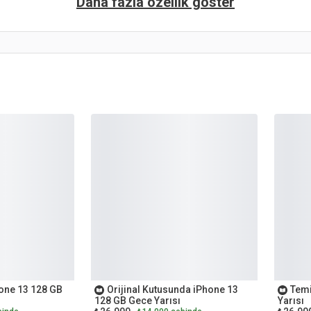
Daha fazla özellik göster
İKİNCİ EL
İKİNCİ
hone 13 128 GB
Orijinal Kutusunda iPhone 13
Temi
128 GB Gece Yarısı
Yarısı