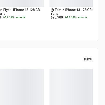
 EL
İKİNCİ EL
n Fiyatlı iPhone 13 128 GB
Temiz iPhone 13 128 GB Gece
rısı
Yarısı
0
₺26.900
₺12.099 cebinde
₺12.099 cebinde
Tümü