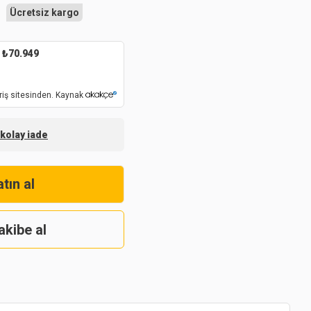
Ücretsiz kargo
₺
70.949
riş sitesinden. Kaynak
 kolay iade
tın al
akibe al