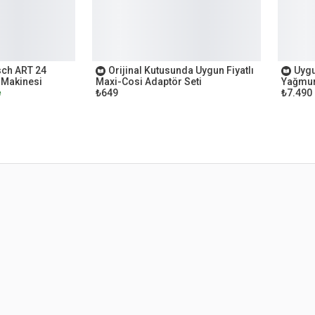
OUTLET
OUTL
sch ART 24
Orijinal Kutusunda Uygun Fiyatlı
Uygu
 Makinesi
Maxi-Cosi Adaptör Seti
Yağmur
₺649
₺7.490
e