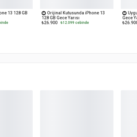
İKİNCİ EL
İKİNCİ
hone 13 128 GB
Orijinal Kutusunda iPhone 13
Uygu
128 GB Gece Yarısı
Gece Ya
₺26.900
₺26.90
binde
₺12.099 cebinde