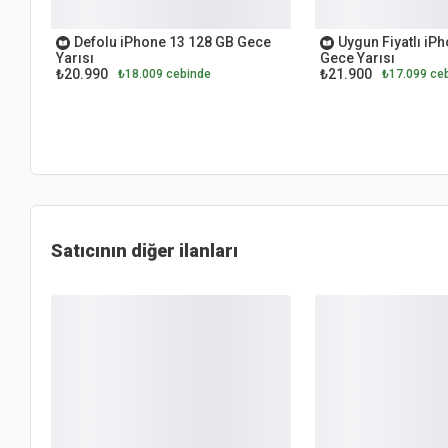
İKİNCİ EL
İKİNCİ EL
Defolu iPhone 13 128 GB Gece
Uygun Fiyatlı iP
Yarısı
Gece Yarısı
₺20.990
₺21.900
₺18.009 cebinde
₺17.099 ce
Satıcının diğer ilanları