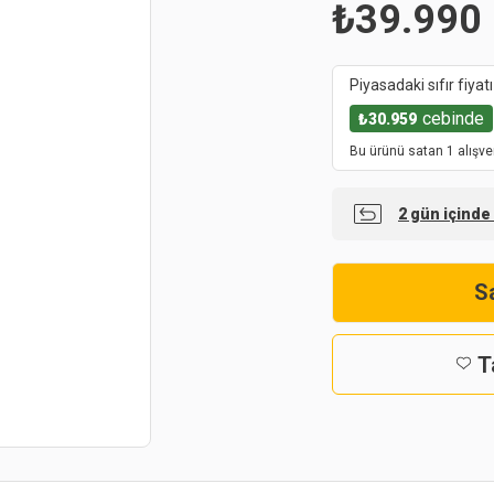
₺
39.990
Piyasadaki sıfır fiyatı
cebinde
₺
30.959
Bu ürünü satan 1 alışve
2 gün içinde
Sa
T