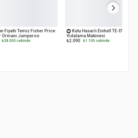
ET
OUTLET
n Fiyatlı Temiz Fisher Price
Kutu Hasarlı Einhell TE-DY 18 Li
 Ormanı Jumperoo
Vidalama Makinesi
₺2.090
₺28.000 cebinde
₺1.100 cebinde