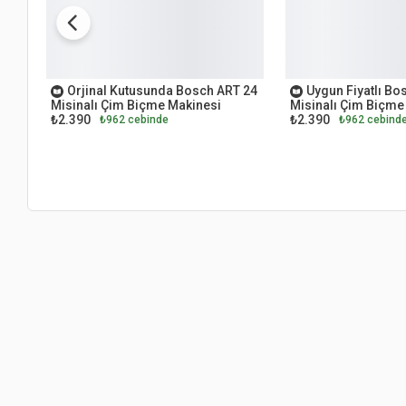
OUTLET
OUTLET
Orjinal Kutusunda Bosch ART 24
Uygun Fiyatlı Bo
Misinalı Çim Biçme Makinesi
Misinalı Çim Biçme
₺2.390
₺2.390
₺962 cebinde
₺962 cebind