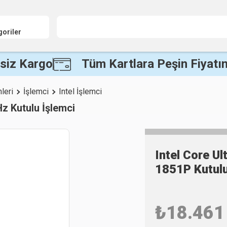
goriler
siz Kargo
Tüm Kartlara Peşin Fiyatın
leri
İşlemci
Intel İşlemci
z Kutulu İşlemci
Intel Core U
1851P Kutulu
₺
18.461