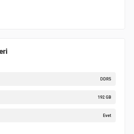
eri
DDR5
192 GB
Evet