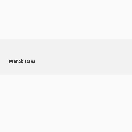
Meraklısına
Kullanım Koşulları
Kişisel Verilerin Korunması
Çerez Politikası
İşlem Rehberi
Komisyon Oranları