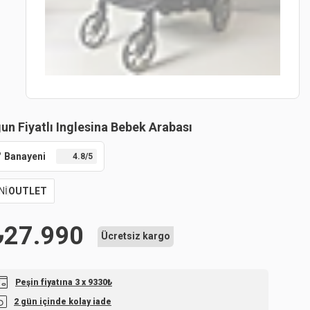
un Fiyatlı Inglesina Bebek Arabası
Banayeni
4.8
/5
Nİ
OUTLET
₺
27.990
Ücretsiz kargo
Peşin fiyatına 3 x 9330₺
2 gün içinde kolay iade