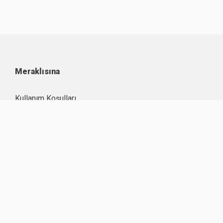
Meraklısına
Kullanım Koşulları
Kişisel Verilerin Korunması
Çerez Politikası
İşlem Rehberi
Komisyon Oranları
Destek