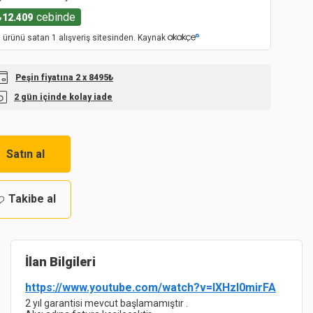
cebinde
₺
12.409
 ürünü satan 1 alışveriş sitesinden. Kaynak
Peşin fiyatına 2 x 8495₺
2 gün içinde kolay iade
Satın al
Takibe al
İlan Bilgileri
https://www.youtube.com/watch?v=lXHzl0mirFA