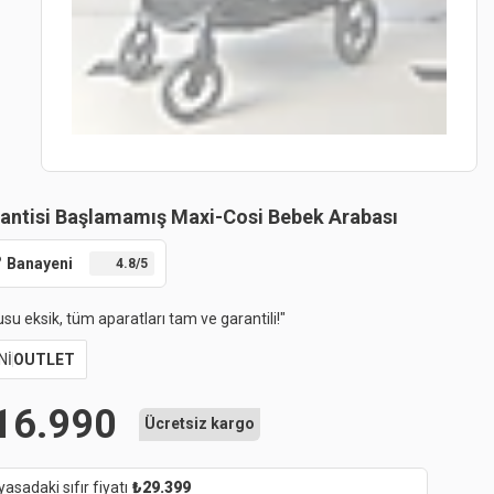
antisi Başlamamış Maxi-Cosi Bebek Arabası
Banayeni
4.8
/5
su eksik, tüm aparatları tam ve garantili!
"
Nİ
OUTLET
16.990
Ücretsiz kargo
yasadaki sıfır fiyatı
₺
29.399