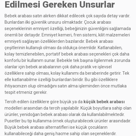
Edilmesi Gereken Unsurlar
Bebek arabası satın alırken dikkat edilecek çok sayıda detay vardır.
Bunlardan ilki güvenlik unsuru olmaktadır. Çocuk arabası
seçeneklerinin emniyet özelliği, bebeğinizin güvenliğini sağlamada
önemli bir detaydır. Emniyet kemeri, fren sistemi, kilit malzemeleri
emniyeti sağlayan özelliklerden bazılarıdır. Bebek arabası
çeşitlerinin kullanışlı olması da oldukça önemlidir. Katlanabilen,
kolay temizlenebilen, portatif bebek arabası seçenekleri çok daha
konforlu bir kullanım sunar. Bebekle tek başına ilgilenmek zorunda
olanlar için bebek arabalarının çok daha pratik ve işlevsel
özelliklere sahip olması, kolay kullanımı da beraberinde getirir. Tek
elle katlanabilme özelliği bunlardan biridir. Bu gibi özelliklere
ihtiyacınızın olup olmadığını satın alma işleminden önce mutlaka
tespit etmeniz gerekir.
Tercih edilen özelliklere göre büyük ya da
küçük bebek arabası
modelleri arasından da tercih yapılabilir. Küçük boyutlara sahip olan
ürünler, yenidoğan bebek arabası olarak da kullanılabilmektedir.
Pusetler bu tip kullanıma örnek oluşturabilecek ürünler arasındadır.
Büyük bebek arabası alternatifleri ise küçük çocukların
kullanabileceği daha geniş hacme sahip olan seçeneklerdir.