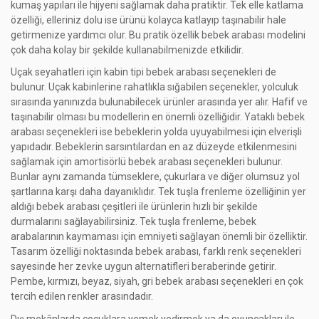
kumaş yapıları ile hijyeni sağlamak daha pratiktir. Tek elle katlama
özelliği, elleriniz dolu ise ürünü kolayca katlayıp taşınabilir hale
getirmenize yardımcı olur. Bu pratik özellik bebek arabası modelini
çok daha kolay bir şekilde kullanabilmenizde etkilidir.
Uçak seyahatleri için kabin tipi bebek arabası seçenekleri de
bulunur. Uçak kabinlerine rahatlıkla sığabilen seçenekler, yolculuk
sırasında yanınızda bulunabilecek ürünler arasında yer alır. Hafif ve
taşınabilir olması bu modellerin en önemli özelliğidir. Yataklı bebek
arabası seçenekleri ise bebeklerin yolda uyuyabilmesi için elverişli
yapıdadır. Bebeklerin sarsıntılardan en az düzeyde etkilenmesini
sağlamak için amortisörlü bebek arabası seçenekleri bulunur.
Bunlar aynı zamanda tümseklere, çukurlara ve diğer olumsuz yol
şartlarına karşı daha dayanıklıdır. Tek tuşla frenleme özelliğinin yer
aldığı bebek arabası çeşitleri ile ürünlerin hızlı bir şekilde
durmalarını sağlayabilirsiniz. Tek tuşla frenleme, bebek
arabalarının kaymaması için emniyeti sağlayan önemli bir özelliktir.
Tasarım özelliği noktasında bebek arabası, farklı renk seçenekleri
sayesinde her zevke uygun alternatifleri beraberinde getirir.
Pembe, kırmızı, beyaz, siyah, gri bebek arabası seçenekleri en çok
tercih edilen renkler arasındadır.
Dış mekânlarda çocuklara yemek yedirmek ya da oyuncakları ile