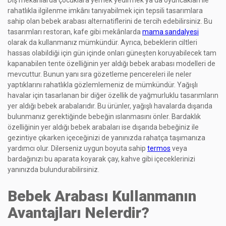
rahatlıkla ilgilenme imkânı tanıyabilmek için tepsili tasarımlara
sahip olan bebek arabası alternatiflerini de tercih edebilirsiniz. Bu
tasarımları restoran, kafe gibi mekânlarda
mama sandalyesi
olarak da kullanmanız mümkündür. Ayrıca, bebeklerin ciltleri
hassas olabildiği için gün içinde onları güneşten koruyabilecek tam
kapanabilen tente özelliğinin yer aldığı bebek arabası modelleri de
mevcuttur. Bunun yanı sıra gözetleme pencereleri ile neler
yaptıklarını rahatlıkla gözlemlemeniz de mümkündür. Yağışlı
havalar için tasarlanan bir diğer özellik de yağmurluklu tasarımların
yer aldığı bebek arabalarıdır. Bu ürünler, yağışlı havalarda dışarıda
bulunmanız gerektiğinde bebeğin ıslanmasını önler. Bardaklık
özelliğinin yer aldığı bebek arabaları ise dışarıda bebeğiniz ile
gezintiye çıkarken içeceğinizi de yanınızda rahatça taşımanıza
yardımcı olur. Dilerseniz uygun boyuta sahip
termos
veya
bardağınızı bu aparata koyarak çay, kahve gibi içeceklerinizi
yanınızda bulundurabilirsiniz.
Bebek Arabası Kullanmanın
Avantajları Nelerdir?