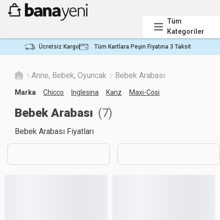
Tüm
Kategoriler
Ücretsiz Kargo
Tüm Kartlara Peşin Fiyatına 3 Taksit
Anne, Bebek, Oyuncak
Bebek Arabası
Marka
Chicco
Inglesina
Kanz
Maxi-Cosi
Bebek Arabası
(
7
)
Bebek Arabası Fiyatları