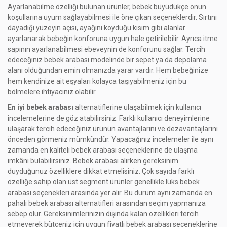
Ayarlanabilme özelliği bulunan ürünler, bebek büyüdükçe onun
koşullarına uyum sağlayabilmesi ile öne çıkan seçeneklerdir. Sırtını
dayadığı yüzeyin açısı, ayağını koyduğu kısım gibi alanlar
ayarlanarak bebeğin konforuna uygun hale getirilebilir. Ayrıca itme
sapının ayarlanabilmesi ebeveynin de konforunu sağlar. Tercih
edeceğiniz bebek arabası modelinde bir sepet ya da depolama
alanı olduğundan emin olmanızda yarar vardır. Hem bebeğinize
hem kendinize ait eşyaları kolayca taşıyabilmeniz için bu
bölmelere ihtiyacınız olabilir.
En iyi bebek arabası
alternatiflerine ulaşabilmek için kullanıcı
incelemelerine de göz atabilirsiniz. Farklı kullanıcı deneyimlerine
ulaşarak tercih edeceğiniz ürünün avantajlarını ve dezavantajlarını
önceden görmeniz mümkündür. Yapacağınız incelemeler ile aynı
zamanda en kaliteli bebek arabası seçeneklerine de ulaşma
imkânı bulabilirsiniz. Bebek arabası alırken gereksinim
duyduğunuz özelliklere dikkat etmelisiniz. Çok sayıda farklı
özelliğe sahip olan üst segment ürünler genellikle lüks bebek
arabası seçenekleri arasında yer alır. Bu durum aynı zamanda en
pahalı bebek arabası alternatifleri arasından seçim yapmanıza
sebep olur. Gereksinimlerinizin dışında kalan özellikleri tercih
etmeyerek bütçeniz için uygun fiyatlı bebek arabası seçeneklerine