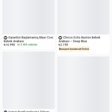
OUTLET
İKİNCİ EL
Garantisi Başlamamış Maxi-Cosi
Chicco Echo Baston Bebek
Bebek Arabası
Arabası – Deep Blue
₺16.990
₺2.190
₺12.409 cebinde
Banayeni banabırak Ürünü
OUTLET
OUTLET
Uygun Fiyatlı Inglesina Trilogy