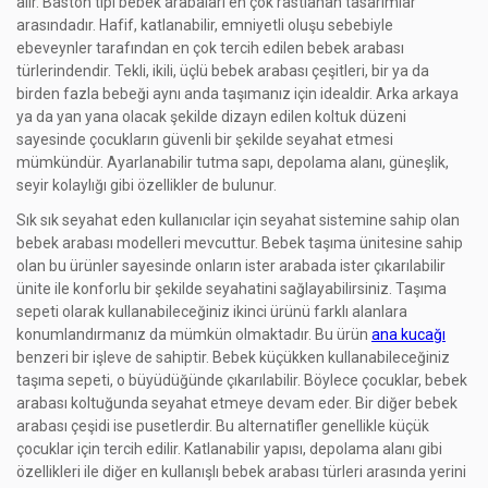
alır. Baston tipi bebek arabaları en çok rastlanan tasarımlar
arasındadır. Hafif, katlanabilir, emniyetli oluşu sebebiyle
ebeveynler tarafından en çok tercih edilen bebek arabası
türlerindendir. Tekli, ikili, üçlü bebek arabası çeşitleri, bir ya da
birden fazla bebeği aynı anda taşımanız için idealdir. Arka arkaya
ya da yan yana olacak şekilde dizayn edilen koltuk düzeni
sayesinde çocukların güvenli bir şekilde seyahat etmesi
mümkündür. Ayarlanabilir tutma sapı, depolama alanı, güneşlik,
seyir kolaylığı gibi özellikler de bulunur.
Sık sık seyahat eden kullanıcılar için seyahat sistemine sahip olan
bebek arabası modelleri mevcuttur. Bebek taşıma ünitesine sahip
olan bu ürünler sayesinde onların ister arabada ister çıkarılabilir
ünite ile konforlu bir şekilde seyahatini sağlayabilirsiniz. Taşıma
sepeti olarak kullanabileceğiniz ikinci ürünü farklı alanlara
konumlandırmanız da mümkün olmaktadır. Bu ürün
ana kucağı
benzeri bir işleve de sahiptir. Bebek küçükken kullanabileceğiniz
taşıma sepeti, o büyüdüğünde çıkarılabilir. Böylece çocuklar, bebek
arabası koltuğunda seyahat etmeye devam eder. Bir diğer bebek
arabası çeşidi ise pusetlerdir. Bu alternatifler genellikle küçük
çocuklar için tercih edilir. Katlanabilir yapısı, depolama alanı gibi
özellikleri ile diğer en kullanışlı bebek arabası türleri arasında yerini