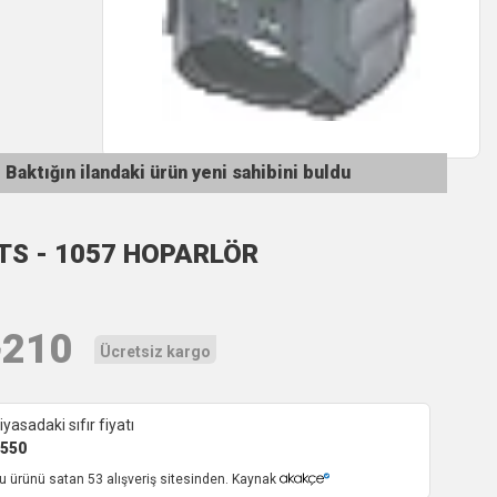
Baktığın ilandaki ürün yeni sahibini buldu
TS - 1057 HOPARLÖR
₺
210
Ücretsiz kargo
iyasadaki sıfır fiyatı
550
u ürünü satan 53 alışveriş sitesinden. Kaynak