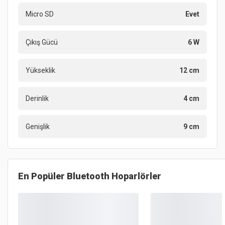
Micro SD
Evet
Çıkış Gücü
6 W
Yükseklik
12 cm
Derinlik
4 cm
Genişlik
9 cm
En Popüler
Bluetooth Hoparlörler
Yeni İlan