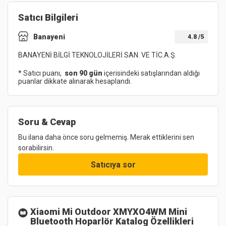
Satıcı Bilgileri
Banayeni
4.8
/5
BANAYENİ BİLGİ TEKNOLOJİLERİ SAN. VE TİC.A.Ş.
* Satıcı puanı,
son 90 gün
içerisindeki satışlarından aldığı
puanlar dikkate alınarak hesaplandı.
Soru & Cevap
Bu ilana daha önce soru gelmemiş. Merak ettiklerini sen
sorabilirsin.
Satıcıya sor
Xiaomi Mi Outdoor XMYXO4WM Mini
Bluetooth Hoparlör
Katalog Özellikleri