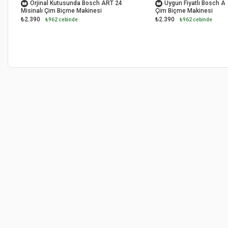
Orjinal Kutusunda Bosch ART 24
Uygun Fiyatlı Bosch AR
Misinalı Çim Biçme Makinesi
Çim Biçme Makinesi
₺2.390
₺2.390
₺962 cebinde
₺962 cebinde