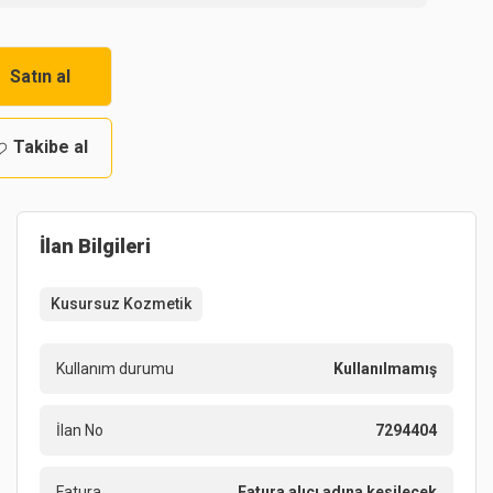
Satın al
Takibe al
İlan Bilgileri
Kusursuz Kozmetik
Kullanım durumu
Kullanılmamış
İlan No
7294404
Fatura
Fatura alıcı adına kesilecek