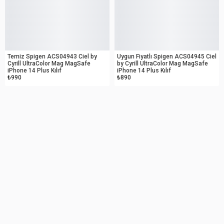
OUTLET
OUTLET
Temiz Spigen ACS04943 Ciel by
Uygun Fiyatlı Spigen ACS04945 Ciel
Cyrill UltraColor Mag MagSafe
by Cyrill UltraColor Mag MagSafe
iPhone 14 Plus Kılıf
iPhone 14 Plus Kılıf
₺990
₺890