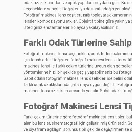
odak uzaklıklarından ve optik yapıdan meydana gelir. Bu seb
seçeneklere sahiptir. Değişken ya da sabit odağın yer aldığı f
Fotoğraf makinesi lens çeşitleri, ışığı toplayarak kameran
lensler, kompozisyonu etkiler. Objektif tipine göre yakın y
istediğiniz enstantaneleri kolayca yakalayabilirsiniz.
Farklı Odak Türlerine Sahi
Fotoğraf makinesi lensi seçenekleri, odak türleri bakımından
için tercih edilir. Değişken fotoğraf makinesi lensi alternat
makinesi lensi ile farklı çekim türlerine uygun olan görselle
yöntemlerine hızlı bir şekilde geçiş yapabilmeniz bu
fotoğr
Sabit odaklı fotoğraf makinesi lens özellikleri ise belirli od
farklı odak uzaklıklarında çalışmaya uygun değildir. Fotoğraf
makinesi lensi özellikleri arasında yer alır. Sabit odaklı fot
Fotoğraf Makinesi Lensi Ti
Farklı çekim türlerine göre fotoğraf makinesi lens tipleri bulu
alan bu lensler, sinematografi için geliştirilmiş ürünlerdir. Ge
ve diyafram açıklığını sorunsuz bir şekilde değiştirmenize olan