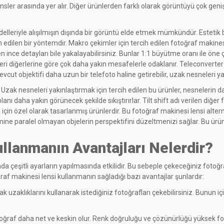
 lensler arasında yer alır. Diğer ürünlerden farklı olarak görüntüyü çok 
lleriyle alışılmışın dışında bir görüntü elde etmek mümkündür. Estetik b
h edilen bir yöntemdir. Makro çekimler için tercih edilen fotoğraf makine
en ince detayları bile yakalayabilirsiniz. Bunlar 1:1 büyütme oranı ile öne
eri diğerlerine göre çok daha yakın mesafelerle odaklanır. Teleconverter
vcut objektifi daha uzun bir telefoto haline getirebilir, uzak nesneleri ya
. Uzak nesneleri yakınlaştırmak için tercih edilen bu ürünler, nesnelerin 
 daha yakın görünecek şekilde sıkıştırırlar. Tilt shift adı verilen diğer f
çin özel olarak tasarlanmış ürünlerdir. Bu fotoğraf makinesi lensi alterna
zlemine paralel olmayan objelerin perspektifini düzeltmenizi sağlar. Bu
llanmanın Avantajları Nelerdir?
nda çeşitli ayarların yapılmasında etkilidir. Bu sebeple çekeceğiniz foto
af makinesi lensi kullanmanın sağladığı bazı avantajlar şunlardır:
ak uzaklıklarını kullanarak istediğiniz fotoğrafları çekebilirsiniz. Bunun i
fotoğraf daha net ve keskin olur. Renk doğruluğu ve çözünürlüğü yüksek fo