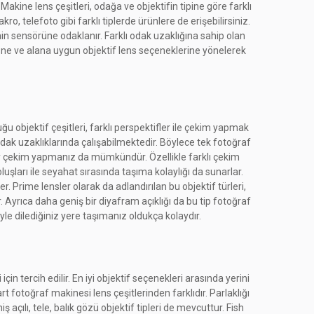
kine lens çeşitleri, odağa ve objektifin tipine göre farklı
o, telefoto gibi farklı tiplerde ürünlere de erişebilirsiniz.
n sensörüne odaklanır. Farklı odak uzaklığına sahip olan
nesne ve alana uygun objektif lens seçeneklerine yönelerek
u objektif çeşitleri, farklı perspektifler ile çekim yapmak
ı odak uzaklıklarında çalışabilmektedir. Böylece tek fotoğraf
kolay çekim yapmanız da mümkündür. Özellikle farklı çekim
uşları ile seyahat sırasında taşıma kolaylığı da sunarlar.
r. Prime lensler olarak da adlandırılan bu objektif türleri,
. Ayrıca daha geniş bir diyafram açıklığı da bu tip fotoğraf
iyle dilediğiniz yere taşımanız oldukça kolaydır.
çin tercih edilir. En iyi objektif seçenekleri arasında yerini
t fotoğraf makinesi lens çeşitlerinden farklıdır. Parlaklığı
ş açılı, tele, balık gözü objektif tipleri de mevcuttur. Fish