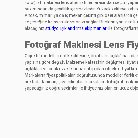
Fotoğraf makinesi lens alternatifleri arasından seçim yaparken
bakımından da çeşitlilik içermektedir. Yüksek kaliteye sahip, g
Ancak, mimari ya da iç mekân çekimi gibi özel alanlarda çek
seçeneğine kolayca ulaşmanızı sağlar. Bunların yanı sıra kul
alacağınız
stüdyo, ışıklandırma ekipmanları
ile fotoğrafların
Fotoğraf Makinesi Lens Fiy
Objektif modelleri optik kalitesine, diyafram açıklığına, od
yapısına göre değişir. Malzeme kalitesinin değişmesi fiyatlar
açıklıkları ve odak uzaklıklarına sahip olan
objektif fiyatları
Markaların fiyat politikaları doğrultusunda modeller farklı et
noktada tanınan, güvenilir olan markaların
fotoğraf makines
yapacağınız doğru seçimler ile ihtiyacınız olan en ucuz objek