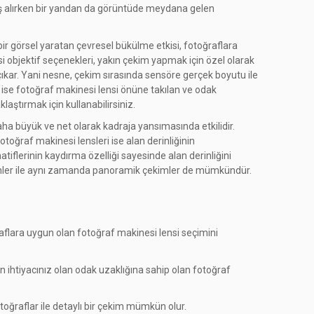
geniş alırken bir yandan da görüntüde meydana gelen
ir görsel yaratan çevresel bükülme etkisi, fotoğraflara
si objektif seçenekleri, yakın çekim yapmak için özel olarak
 çıkar. Yani nesne, çekim sırasında sensöre gerçek boyutu ile
 ise fotoğraf makinesi lensi önüne takılan ve odak
klaştırmak için kullanabilirsiniz.
daha büyük ve net olarak kadraja yansımasında etkilidir.
otoğraf makinesi lensleri ise alan derinliğinin
tiflerinin kaydırma özelliği sayesinde alan derinliğini
 ürünler ile aynı zamanda panoramik çekimler de mümkündür.
ğraflara uygun olan fotoğraf makinesi lensi seçimini
çin ihtiyacınız olan odak uzaklığına sahip olan fotoğraf
toğraflar ile detaylı bir çekim mümkün olur.