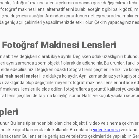
eple, fotoğraf makinesi lensi çekimin amacına göre değişebilmektedir. Ma
otoğraf makinesi lensi alternatiflerini bulabileceğiniz gibi balık gözü, makr
ın içine düşmesini sağlar. Ardından görüntünün netleşmesi adına makineni
a da geniş açılı çekimleri yapabilmenizde etkili olur. Çekim yapacağınız 
p Fotoğraf Makinesi Lensleri
 sabit ve değişken olarak ikiye ayrılır. Değişken odak uzaklığının bulunduğ
ifleri aynı zamanda zoom objektif olarak da adlandırılır. Bu ürünler, farkl
r elde edebilirsiniz. Değişken odaklı fotoğraf lens çeşitleri ile hızlı ve 
af makinesi lensleri
ile oldukça kolaydır. Aynı zamanda az yer kaplıyor ol
ak uzaklığında olup değiştirilemeyen fotoğraf makinesi lenslerini ifade ede
 makinesi lensleri ile elde edilen fotoğraflarda görüntü kalitesi yüksektir
oğraf lens çeşitleri de taşıma kolaylığı sunar. Hafif ve küçük yapıları sebeb
pleri
nur. Bu lens tiplerinden biri olan cine objektif, video ve sinema çekimleri i
nellikle dijital kameralar ile kullanılır. Bu noktada
video kamera
ve standar
ak tanır. Bu lensler ile geniş açı ve telefoto çekimleri de yapılabilir. Geni