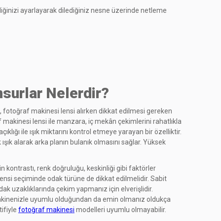
iğinizi ayarlayarak dilediğiniz nesne üzerinde netleme
surlar Nelerdir?
ı, fotoğraf makinesi lensi alırken dikkat edilmesi gereken
af makinesi lensi ile manzara, iç mekân çekimlerini rahatlıkla
ığı ile ışık miktarını kontrol etmeye yarayan bir özelliktir.
 ışık alarak arka planın bulanık olmasını sağlar. Yüksek
n kontrastı, renk doğruluğu, keskinliği gibi faktörler
lensi seçiminde odak türüne de dikkat edilmelidir. Sabit
ak uzaklıklarında çekim yapmanız için elverişlidir.
f makinenizle uyumlu olduğundan da emin olmanız oldukça
tifiyle
fotoğraf makinesi
modelleri uyumlu olmayabilir.