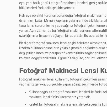
eye, yani balık gözü fotoğraf makinesi lensleri, geniş açılı
bükülmeleri fark edilir şekilde yansıtır.
Fish eye objektif türünün bulunduğu fotoğraf makinesi mode
dinamizm katar. Mimari yapıların çekimlerinde sıklıkla terci
tasarlanır. Bu ürünler ile yapacağınız fotoğraf çekimlerine 
yansır. Aynı zamanda bu fotoğraf makinesi lensi alternatifl
uzaklığının artmasını sağlayan bir aparattır. Bu aparat ile me
Bir diğer fotoğraf makinesi lensi çeşidi telefoto olmaktadır
Uzakta bulunan nesnelerin yakınlaşmasını sağlarken arka planı
değiştirilebilmesi ve perspektif kontrolünün sağlanabilmesi i
kolayca değiştirebilirsiniz. Eğme özelliği ise, görüntü dü
Fotoğraf Makinesi Lensi Ku
Fotoğraf makinesi lensi kullanımı, fotoğraf çekimleri sırası
yapmanız gerekir. Bu şekilde yapacağınız seçimlerde fotoğr
Kullanacağınız fotoğraf makinesi lensleri ile farklı od
makinesi lensi türünü seçmeniz yeterlidir.
Kaliteli bir fotoğraf makinesi lensi ile çekeceğiniz 