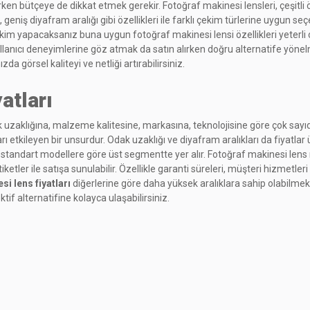
 bütçeye de dikkat etmek gerekir. Fotoğraf makinesi lensleri, çeşitli özelli
eniş diyafram aralığı gibi özellikleri ile farklı çekim türlerine uygun seçe
im yapacaksanız buna uygun fotoğraf makinesi lensi özellikleri yeterli ol
lanıcı deneyimlerine göz atmak da satın alırken doğru alternatife yönelme
ızda görsel kaliteyi ve netliği artırabilirsiniz.
atları
ak uzaklığına, malzeme kalitesine, markasına, teknolojisine göre çok sayıd
ı etkileyen bir unsurdur. Odak uzaklığı ve diyafram aralıkları da fiyatlar
standart modellere göre üst segmentte yer alır. Fotoğraf makinesi lens mar
iketler ile satışa sunulabilir. Özellikle garanti süreleri, müşteri hizmetler
i lens fiyatları
diğerlerine göre daha yüksek aralıklara sahip olabilmekt
tif alternatifine kolayca ulaşabilirsiniz.