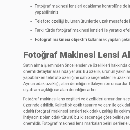
Fotoğraf makinesi lensleri odaklama kontrolüne de im
yapabilirsiniz.
Telefoto özelliği bulunan ürünlerde uzak mesafede 
Farklı türde fotoğraf makinesi lensleri ile yaratıcı efek
Fotoğraf makinesi objektifi
kullanarak yapılan çeki
Fotoğraf Makinesi Lensi Al
Satın alma işleminden önce lensler ve özellikleri hakkında d
önemli detaylar arasında yer alır. Bu özellik, ürünün yakınla
yapabilirken telefoto özelliğine sahip seçenekler ile uzak m
Ayrıca odak uzaklığı, alan derinliğini etkileyen bir unsurdur
diyafram açıklığı ise alan derinliğini artırır.
Fotoğraf makinesi lens çeşitleri ve özellikleri arasından seç
üzerinde etkilidir. Kaliteli bir optik tasarım ve cam ile ço
odaklı fotoğraf makinesi lensleri tek odak uzaklığı ile çeki
İhtiyacınız olan odak türünü bu iki seçeneğe göre belirle
önemlidir. Fotoğraf makinesi lens markaları belirli serilerl