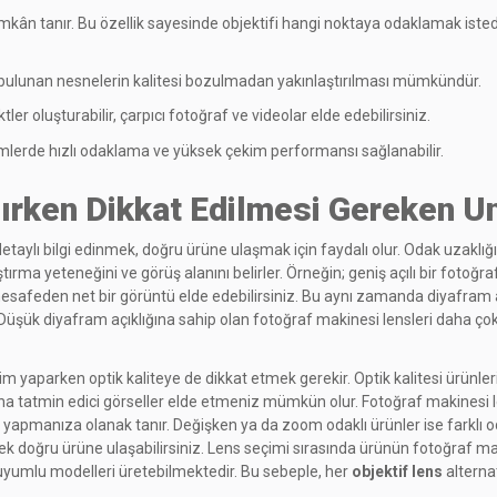
kân tanır. Bu özellik sayesinde objektifi hangi noktaya odaklamak isted
bulunan nesnelerin kalitesi bozulmadan yakınlaştırılması mümkündür.
tler oluşturabilir, çarpıcı fotoğraf ve videolar elde edebilirsiniz.
mlerde hızlı odaklama ve yüksek çekim performansı sağlanabilir.
ırken Dikkat Edilmesi Gereken Un
etaylı bilgi edinmek, doğru ürüne ulaşmak için faydalı olur. Odak uzaklığ
ştırma yeteneğini ve görüş alanını belirler. Örneğin; geniş açılı bir fotoğr
esafeden net bir görüntü elde edebilirsiniz. Bu aynı zamanda diyafram açıkl
. Düşük diyafram açıklığına sahip olan fotoğraf makinesi lensleri daha çok
im yaparken optik kaliteye de dikkat etmek gerekir. Optik kalitesi ürünleri
k daha tatmin edici görseller elde etmeniz mümkün olur. Fotoğraf makinesi 
m yapmanıza olanak tanır. Değişken ya da zoom odaklı ürünler ise farklı od
yerek doğru ürüne ulaşabilirsiniz. Lens seçimi sırasında ürünün fotoğra
e uyumlu modelleri üretebilmektedir. Bu sebeple, her
objektif lens
alterna