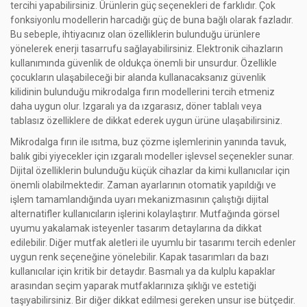
tercihi yapabilirsiniz. Ürünlerin güç seçenekleri de farklıdır. Çok
fonksiyonlu modellerin harcadığı güç de buna bağlı olarak fazladır.
Bu sebeple, ihtiyacınız olan özelliklerin bulunduğu ürünlere
yönelerek enerji tasarrufu sağlayabilirsiniz. Elektronik cihazların
kullanımında güvenlik de oldukça önemli bir unsurdur. Özellikle
çocukların ulaşabileceği bir alanda kullanacaksanız güvenlik
kilidinin bulunduğu mikrodalga fırın modellerini tercih etmeniz
daha uygun olur. Izgaralı ya da ızgarasız, döner tablalı veya
tablasız özelliklere de dikkat ederek uygun ürüne ulaşabilirsiniz.
Mikrodalga fırın ile ısıtma, buz çözme işlemlerinin yanında tavuk,
balık gibi yiyecekler için ızgaralı modeller işlevsel seçenekler sunar.
Dijital özelliklerin bulunduğu küçük cihazlar da kimi kullanıcılar için
önemli olabilmektedir. Zaman ayarlarının otomatik yapıldığı ve
işlem tamamlandığında uyarı mekanizmasının çalıştığı dijital
alternatifler kullanıcıların işlerini kolaylaştırır. Mutfağında görsel
uyumu yakalamak isteyenler tasarım detaylarına da dikkat
edilebilir. Diğer mutfak aletleri ile uyumlu bir tasarımı tercih edenler
uygun renk seçeneğine yönelebilir. Kapak tasarımları da bazı
kullanıcılar için kritik bir detaydır. Basmalı ya da kulplu kapaklar
arasından seçim yaparak mutfaklarınıza şıklığı ve estetiği
taşıyabilirsiniz. Bir diğer dikkat edilmesi gereken unsur ise bütçedir.