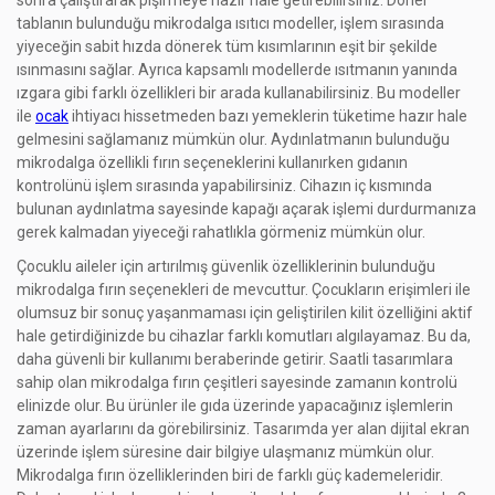
tablanın bulunduğu mikrodalga ısıtıcı modeller, işlem sırasında
yiyeceğin sabit hızda dönerek tüm kısımlarının eşit bir şekilde
ısınmasını sağlar. Ayrıca kapsamlı modellerde ısıtmanın yanında
ızgara gibi farklı özellikleri bir arada kullanabilirsiniz. Bu modeller
ile
ocak
ihtiyacı hissetmeden bazı yemeklerin tüketime hazır hale
gelmesini sağlamanız mümkün olur. Aydınlatmanın bulunduğu
mikrodalga özellikli fırın seçeneklerini kullanırken gıdanın
kontrolünü işlem sırasında yapabilirsiniz. Cihazın iç kısmında
bulunan aydınlatma sayesinde kapağı açarak işlemi durdurmanıza
gerek kalmadan yiyeceği rahatlıkla görmeniz mümkün olur.
Çocuklu aileler için artırılmış güvenlik özelliklerinin bulunduğu
mikrodalga fırın seçenekleri de mevcuttur. Çocukların erişimleri ile
olumsuz bir sonuç yaşanmaması için geliştirilen kilit özelliğini aktif
hale getirdiğinizde bu cihazlar farklı komutları algılayamaz. Bu da,
daha güvenli bir kullanımı beraberinde getirir. Saatli tasarımlara
sahip olan mikrodalga fırın çeşitleri sayesinde zamanın kontrolü
elinizde olur. Bu ürünler ile gıda üzerinde yapacağınız işlemlerin
zaman ayarlarını da görebilirsiniz. Tasarımda yer alan dijital ekran
üzerinde işlem süresine dair bilgiye ulaşmanız mümkün olur.
Mikrodalga fırın özelliklerinden biri de farklı güç kademeleridir.