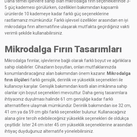
Daha temel işlevlere sahip olan mikrodalga fırın seçeneklerinde 3-
5 güç kademesi görülürken, özellikleri bakımından kapsamlı
ürünlerde 10 kademeye kadar farklı güç seçeneklerine
rastlamanız mümkündür. Farklı işlevsel özellikler arasından en iyi
mikrodalga fırın alternatifine ulaşarak mutfakta geçirdiğiniz vakti
verimli şekilde kullanabilirsiniz.
Mikrodalga Fırın Tasarımları
Mikrodalga fırınlar, işlevlerine bağlı olarak farklı boyut ve ağırlıklara
sahip olabilirler. Cihazların boyutları, onları mutfaklarınızda
konumlandıracağınız alan bakımından önem kazanır.
Mikrodalga
fırın ölçüleri
farklı genişlik, derinlik ve yükseklik seçenekleri ile
kullanıcıyı karşılar. Genişlik bakımından kısıtlı alan imkânına sahip
olanlar için boyut seçenekleri mevcuttur. Daha geniş tasarımlara
ihtiyacınız duyulması halinde 61 cm genişliğe kadar farklı
alternatiflere ulaşmak mümkündür. Derinlik bakımından ise 32 cm,
41 cm ya da 59 cm gibi farklı seçenekler bulunur. Kullanacağınız
alana göre tercih edebileceğiniz yükseklik seçenekleri de oldukça
çeşitlidir. İster 24 cm ister 45 cm yükseklik seçeneklerine arasından
ihtiyaç duyduğunuz alternatife yönelebilirsiniz.