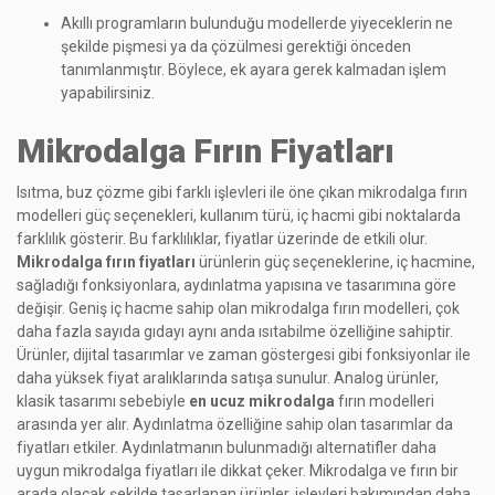
Akıllı programların bulunduğu modellerde yiyeceklerin ne
şekilde pişmesi ya da çözülmesi gerektiği önceden
tanımlanmıştır. Böylece, ek ayara gerek kalmadan işlem
yapabilirsiniz.
Mikrodalga Fırın Fiyatları
Isıtma, buz çözme gibi farklı işlevleri ile öne çıkan mikrodalga fırın
modelleri güç seçenekleri, kullanım türü, iç hacmi gibi noktalarda
farklılık gösterir. Bu farklılıklar, fiyatlar üzerinde de etkili olur.
Mikrodalga fırın fiyatları
ürünlerin güç seçeneklerine, iç hacmine,
sağladığı fonksiyonlara, aydınlatma yapısına ve tasarımına göre
değişir. Geniş iç hacme sahip olan mikrodalga fırın modelleri, çok
daha fazla sayıda gıdayı aynı anda ısıtabilme özelliğine sahiptir.
Ürünler, dijital tasarımlar ve zaman göstergesi gibi fonksiyonlar ile
daha yüksek fiyat aralıklarında satışa sunulur. Analog ürünler,
klasik tasarımı sebebiyle
en ucuz mikrodalga
fırın modelleri
arasında yer alır. Aydınlatma özelliğine sahip olan tasarımlar da
fiyatları etkiler. Aydınlatmanın bulunmadığı alternatifler daha
uygun mikrodalga fiyatları ile dikkat çeker. Mikrodalga ve fırın bir
arada olacak şekilde tasarlanan ürünler, işlevleri bakımından daha