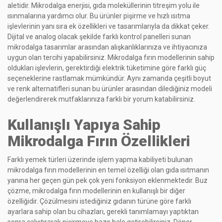
aletidir. Mikrodalga enerjisi, gıda moleküllerinin titreşim yolu ile
ısınmalarına yardımcı olur. Bu ürünler pişirme ve hızlı ısıtma
işlevlerinin yanı sıra ek özellikleri ve tasarımlarıyla da dikkat çeker.
Dijital ve analog olacak şekilde farklı kontrol panelleri sunan
mikrodalga tasarımlar arasından alışkanlıklarınıza ve ihtiyacınıza
uygun olan tercihi yapabilirsiniz. Mikrodalga fırın modellerinin sahip
oldukları işlevlerin, gerektirdiği elektrik tüketimine göre farklı güç
seçeneklerine rastlamak mümkündür. Aynı zamanda çeşitli boyut
ve renk alternatifleri sunan bu ürünler arasından dilediğiniz modeli
değerlendirerek mutfaklarınıza farklı bir yorum katabilirsiniz.
Kullanışlı Yapıya Sahip
Mikrodalga Fırın Özellikleri
Farklı yemek türleri üzerinde işlem yapma kabiliyeti bulunan
mikrodalga fırın modellerinin en temel özelliği olan gıda ısıtmanın
yanına her geçen gün pek çok yeni fonksiyon eklenmektedir. Buz
çözme, mikrodalga fırın modellerinin en kullanışlı bir diğer
özelliğidir. Çözülmesini istediğiniz gıdanın türüne göre farklı
ayarlara sahip olan bu cihazları, gerekli tanımlamayı yaptıktan
sonra çalıştırarak pişirmeye hazır hale getirebilirsiniz. Döner