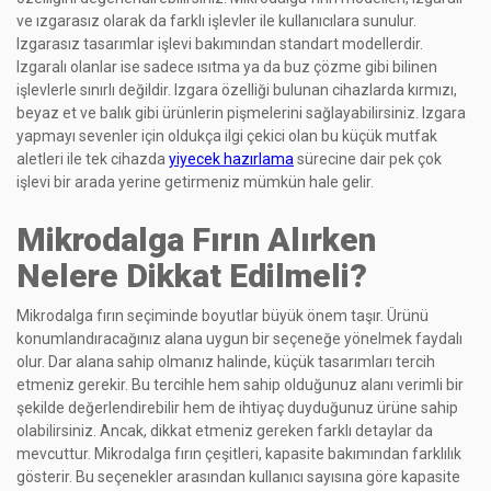
ve ızgarasız olarak da farklı işlevler ile kullanıcılara sunulur.
Izgarasız tasarımlar işlevi bakımından standart modellerdir.
Izgaralı olanlar ise sadece ısıtma ya da buz çözme gibi bilinen
işlevlerle sınırlı değildir. Izgara özelliği bulunan cihazlarda kırmızı,
beyaz et ve balık gibi ürünlerin pişmelerini sağlayabilirsiniz. Izgara
yapmayı sevenler için oldukça ilgi çekici olan bu küçük mutfak
aletleri ile tek cihazda
yiyecek hazırlama
sürecine dair pek çok
işlevi bir arada yerine getirmeniz mümkün hale gelir.
Mikrodalga Fırın Alırken
Nelere Dikkat Edilmeli?
Mikrodalga fırın seçiminde boyutlar büyük önem taşır. Ürünü
konumlandıracağınız alana uygun bir seçeneğe yönelmek faydalı
olur. Dar alana sahip olmanız halinde, küçük tasarımları tercih
etmeniz gerekir. Bu tercihle hem sahip olduğunuz alanı verimli bir
şekilde değerlendirebilir hem de ihtiyaç duyduğunuz ürüne sahip
olabilirsiniz. Ancak, dikkat etmeniz gereken farklı detaylar da
mevcuttur. Mikrodalga fırın çeşitleri, kapasite bakımından farklılık
gösterir. Bu seçenekler arasından kullanıcı sayısına göre kapasite