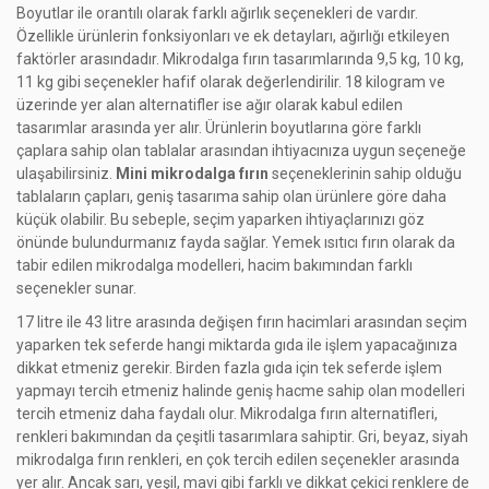
Boyutlar ile orantılı olarak farklı ağırlık seçenekleri de vardır.
Özellikle ürünlerin fonksiyonları ve ek detayları, ağırlığı etkileyen
faktörler arasındadır. Mikrodalga fırın tasarımlarında 9,5 kg, 10 kg,
11 kg gibi seçenekler hafif olarak değerlendirilir. 18 kilogram ve
üzerinde yer alan alternatifler ise ağır olarak kabul edilen
tasarımlar arasında yer alır. Ürünlerin boyutlarına göre farklı
çaplara sahip olan tablalar arasından ihtiyacınıza uygun seçeneğe
ulaşabilirsiniz.
Mini mikrodalga fırın
seçeneklerinin sahip olduğu
tablaların çapları, geniş tasarıma sahip olan ürünlere göre daha
küçük olabilir. Bu sebeple, seçim yaparken ihtiyaçlarınızı göz
önünde bulundurmanız fayda sağlar. Yemek ısıtıcı fırın olarak da
tabir edilen mikrodalga modelleri, hacim bakımından farklı
seçenekler sunar.
17 litre ile 43 litre arasında değişen fırın hacimlari arasından seçim
yaparken tek seferde hangi miktarda gıda ile işlem yapacağınıza
dikkat etmeniz gerekir. Birden fazla gıda için tek seferde işlem
yapmayı tercih etmeniz halinde geniş hacme sahip olan modelleri
tercih etmeniz daha faydalı olur. Mikrodalga fırın alternatifleri,
renkleri bakımından da çeşitli tasarımlara sahiptir. Gri, beyaz, siyah
mikrodalga fırın renkleri, en çok tercih edilen seçenekler arasında
yer alır. Ancak sarı, yeşil, mavi gibi farklı ve dikkat çekici renklere de