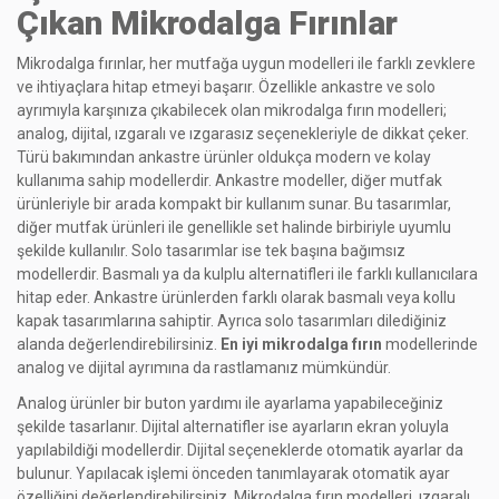
Çıkan Mikrodalga Fırınlar
Mikrodalga fırınlar, her mutfağa uygun modelleri ile farklı zevklere
ve ihtiyaçlara hitap etmeyi başarır. Özellikle ankastre ve solo
ayrımıyla karşınıza çıkabilecek olan mikrodalga fırın modelleri;
analog, dijital, ızgaralı ve ızgarasız seçenekleriyle de dikkat çeker.
Türü bakımından ankastre ürünler oldukça modern ve kolay
kullanıma sahip modellerdir. Ankastre modeller, diğer mutfak
ürünleriyle bir arada kompakt bir kullanım sunar. Bu tasarımlar,
diğer mutfak ürünleri ile genellikle set halinde birbiriyle uyumlu
şekilde kullanılır. Solo tasarımlar ise tek başına bağımsız
modellerdir. Basmalı ya da kulplu alternatifleri ile farklı kullanıcılara
hitap eder. Ankastre ürünlerden farklı olarak basmalı veya kollu
kapak tasarımlarına sahiptir. Ayrıca solo tasarımları dilediğiniz
alanda değerlendirebilirsiniz.
En iyi mikrodalga fırın
modellerinde
analog ve dijital ayrımına da rastlamanız mümkündür.
Analog ürünler bir buton yardımı ile ayarlama yapabileceğiniz
şekilde tasarlanır. Dijital alternatifler ise ayarların ekran yoluyla
yapılabildiği modellerdir. Dijital seçeneklerde otomatik ayarlar da
bulunur. Yapılacak işlemi önceden tanımlayarak otomatik ayar
özelliğini değerlendirebilirsiniz. Mikrodalga fırın modelleri, ızgaralı