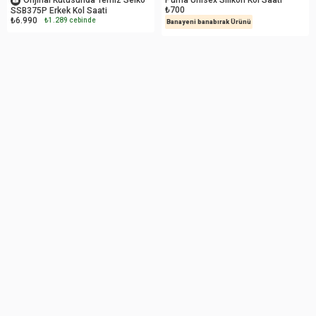
₺700
SSB375P Erkek Kol Saati
₺6.990
₺1.289 cebinde
Banayeni banabırak Ürünü