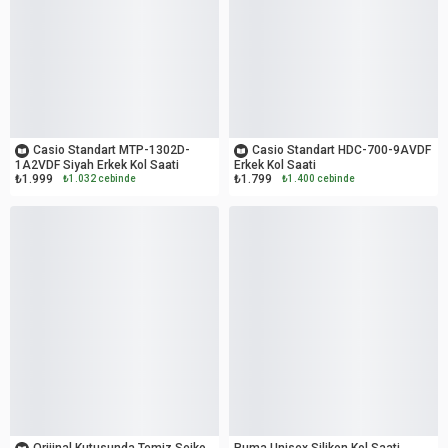
OUTLET
OUTLET
Casio Standart MTP-1302D-
Casio Standart HDC-700-9AVDF
1A2VDF Siyah Erkek Kol Saati
Erkek Kol Saati
₺1.999
₺1.799
₺1.032 cebinde
₺1.400 cebinde
OUTLET
İKİNCİ EL
Orijinal Kutusunda Temiz Seiko
Puma Unisex Silikon Kol Saati