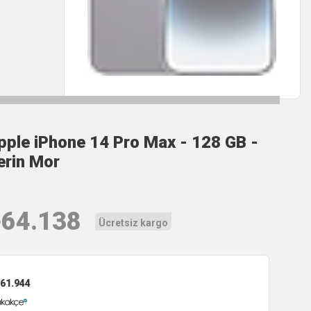
pple iPhone 14 Pro Max - 128 GB -
erin Mor
₺
64.138
Ücretsiz kargo
61.944