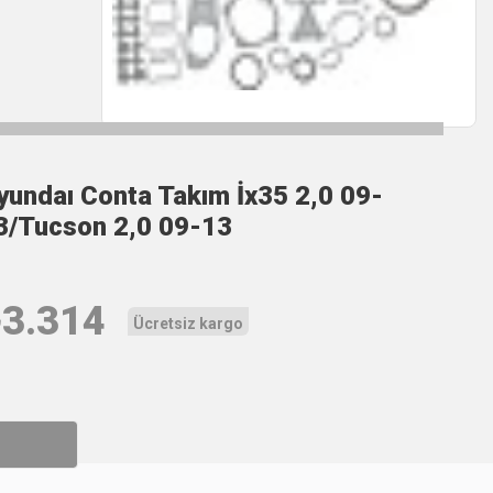
yundaı Conta Takım İx35 2,0 09-
3/Tucson 2,0 09-13
₺
3.314
Ücretsiz kargo