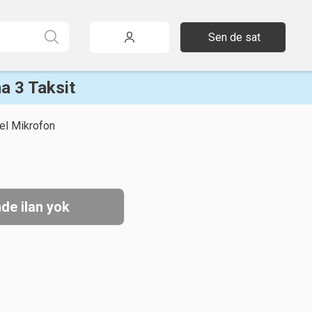
Sen de sat
a 3 Taksit
el Mikrofon
de ilan yok