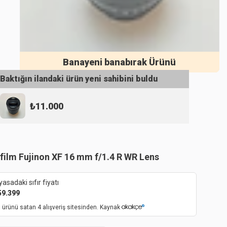
Banayeni banabırak Ürünü
Baktığın ilandaki ürün yeni sahibini buldu
₺
11.000
ifilm Fujinon XF 16 mm f/1.4 R WR Lens
yasadaki sıfır fiyatı
59.399
 ürünü satan 4 alışveriş sitesinden. Kaynak