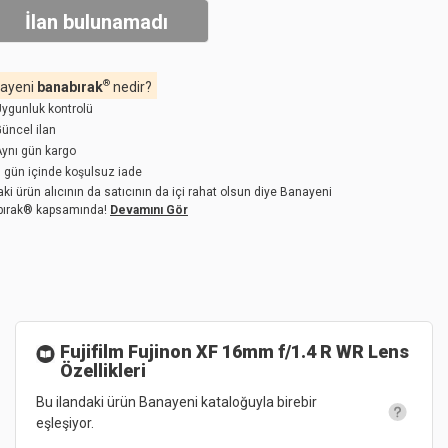
İlan bulunamadı
®
ayeni
banabırak
nedir?
ygunluk kontrolü
üncel ilan
ynı gün kargo
 gün içinde koşulsuz iade
aki ürün alıcının da satıcının da içi rahat olsun diye Banayeni
bırak® kapsamında!
Devamını Gör
Fujifilm Fujinon XF 16mm f/1.4 R WR Lens
Özellikleri
Bu ilandaki ürün Banayeni kataloğuyla birebir
eşleşiyor.