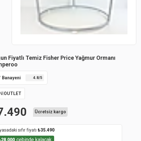
un Fiyatlı Temiz Fisher Price Yağmur Ormanı
mperoo
Banayeni
4.8
/5
Nİ
OUTLET
7.490
Ücretsiz kargo
yasadaki sıfır fiyatı
₺
35.490
cebinde kalacak
₺
28.000