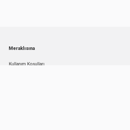
Meraklısına
Kullanım Koşulları
Kişisel Verilerin Korunması
Çerez Politikası
İşlem Rehberi
Komisyon Oranları