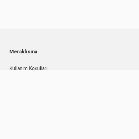
Meraklısına
Kullanım Koşulları
Kişisel Verilerin Korunması
Çerez Politikası
İşlem Rehberi
Komisyon Oranları