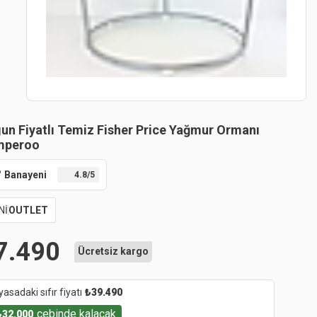
un Fiyatlı Temiz Fisher Price Yağmur Ormanı
mperoo
Banayeni
4.8
/5
Nİ
OUTLET
7.490
Ücretsiz kargo
yasadaki sıfır fiyatı
₺
39.490
cebinde kalacak
₺
32.000