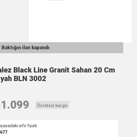
Baktığın ilan kapandı
alez Black Line Granit Sahan 20 Cm
iyah BLN 3002
₺
1.099
Ücretsiz kargo
iyasadaki sıfır fiyatı
677