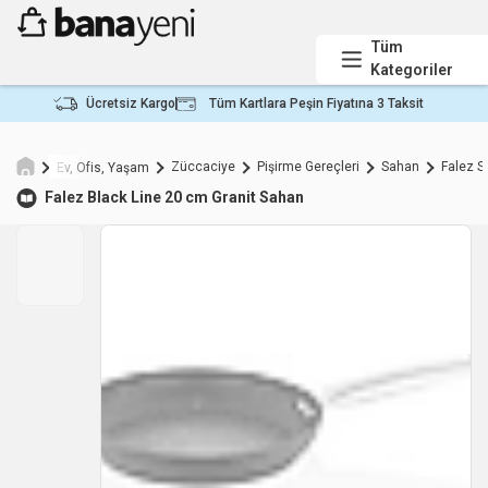
Tüm
Kategoriler
Ücretsiz Kargo
Tüm Kartlara Peşin Fiyatına 3 Taksit
Züccaciye
Pişirme Gereçleri
Sahan
Falez 
Ev, Ofis, Yaşam
Falez
Black Line 20 cm Granit Sahan