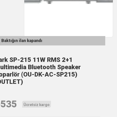
Baktığın ilan kapandı
ark SP-215 11W RMS 2+1
ultimedia Bluetooth Speaker
oparlör (OU-DK-AC-SP215)
OUTLET)
₺
535
Ücretsiz kargo