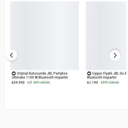
Yeni İlan
OUTLET
OUTLET
Orijinal Kutusunda JBL Partybox
Uygun Fiyatlı JBL Go E
Ultimate 1100 W Bluetooth Hoparlör
Bluetooth Hoparlör
₺59.990
₺1.190
₺21.669 cebinde
₺599 cebinde