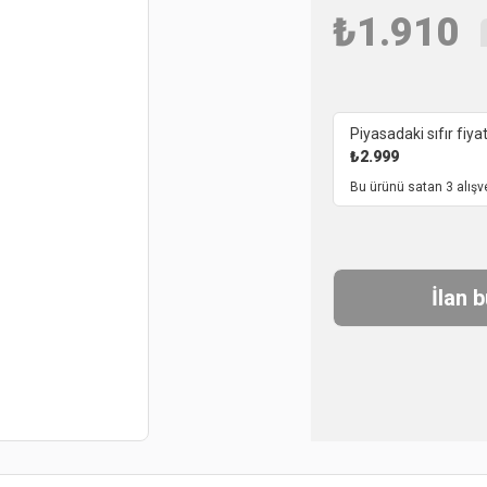
₺
1.910
Piyasadaki sıfır fiyat
₺
2.999
Bu ürünü satan 3 alışv
İlan 