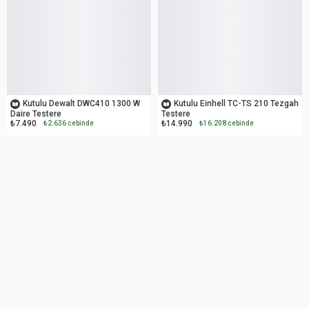
OUTLET
OUTLET
Kutulu Dewalt DWC410 1300 W
Kutulu Einhell TC-TS 210 Tezgah
Daire Testere
Testere
₺7.490
₺14.990
₺2.636 cebinde
₺16.208 cebinde