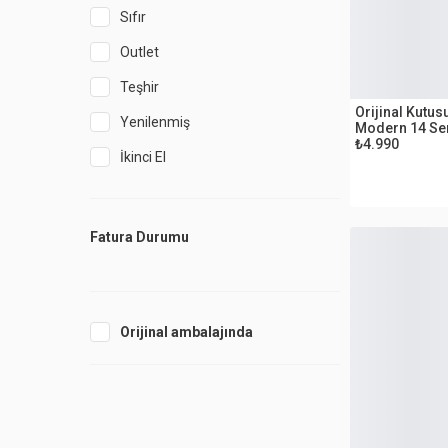
Sıfır
Outlet
OUTLET
Teşhir
Orijinal Kutus
Yenilenmiş
Modern 14 Se
Mat Siyah Duş
₺4.990
İkinci El
Fatura Durumu
Orijinal ambalajında