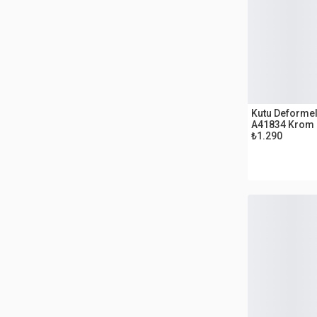
OUTLET
Kutu Deformeli
A41834 Krom 
₺1.290