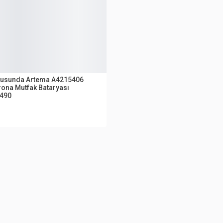
UTLET
tusunda Artema A4215406
ona Mutfak Bataryası
.490