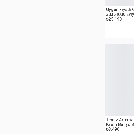
OUTLET
Uygun Fiyatlı
30361000 Eviy
₺25.190
OUTLET
Temiz Artema V-Box Ankastr
Krom Banyo B
₺3.490