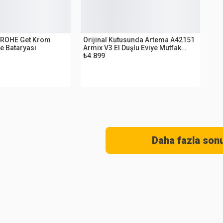
OUTLET
 GROHE Get Krom
Orijinal Kutusunda Artema A42151
e Bataryası
Armix V3 El Duşlu Eviye Mutfak
Bataryası
₺4.899
Daha fazla son