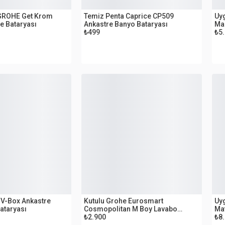
OUTLET
O
 GROHE Get Krom
Temiz Penta Caprice CP509
Uyg
e Bataryası
Ankastre Banyo Bataryası
Mae
₺499
₺5
OUTLET
O
e
Kutulu Grohe Eurosmart
Uyg
ataryası
Cosmopolitan M Boy Lavabo
Mat
Bataryası
₺2.900
₺8