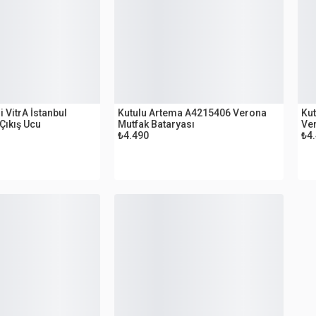
OUTLET
O
 VitrA İstanbul
Kutulu Artema A4215406 Verona
Ku
Çıkış Ucu
Mutfak Bataryası
Ver
₺4.490
₺4