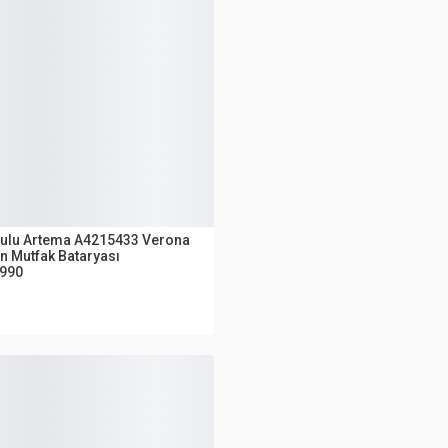
UTLET
tulu Artema A4215433 Verona
ın Mutfak Bataryası
.990