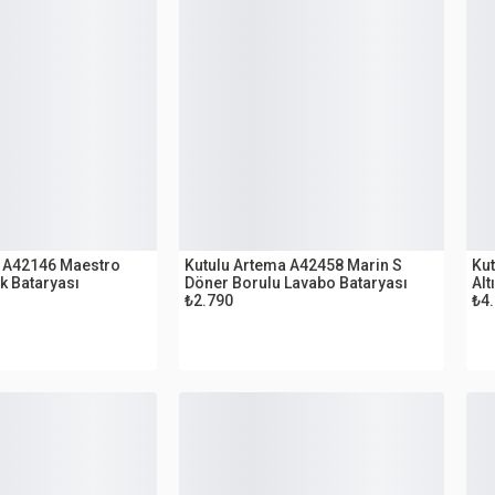
OUTLET
O
a A42146 Maestro
Kutulu Artema A42458 Marin S
Ku
k Bataryası
Döner Borulu Lavabo Bataryası
Alt
₺2.790
₺4