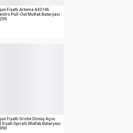
UTLET
un Fiyatlı Artema A42146
stro Pull-Out Mutfak Bataryası
.299
UTLET
un Fiyatlı Grohe Dönüş Açısı
 Siyah Spiralli Mutfak Bataryası
.990