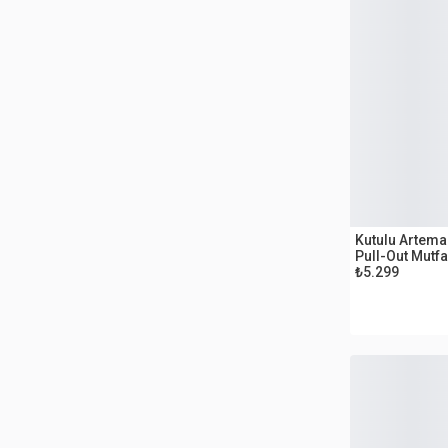
OUTLET
Kutulu Artem
Pull-Out Mutfa
₺5.299