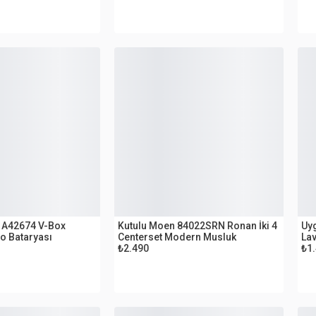
OUTLET
O
 A42674 V-Box
Kutulu Moen 84022SRN Ronan İki 4
Uyg
o Bataryası
Centerset Modern Musluk
Lav
₺2.490
₺1