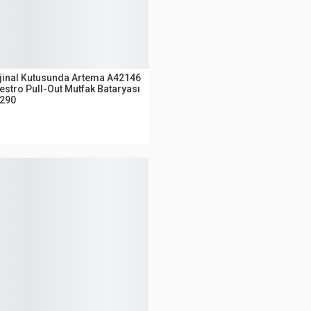
UTLET
jinal Kutusunda Artema A42146
stro Pull-Out Mutfak Bataryası
.290