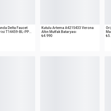
OUTLET
O
unda Delta Faucet
Kutulu Artema A4215433 Verona
Ori
risi T14459-BL-PP
Altın Mutfak Bataryası
Mae
 Bataryası
₺4.990
₺5