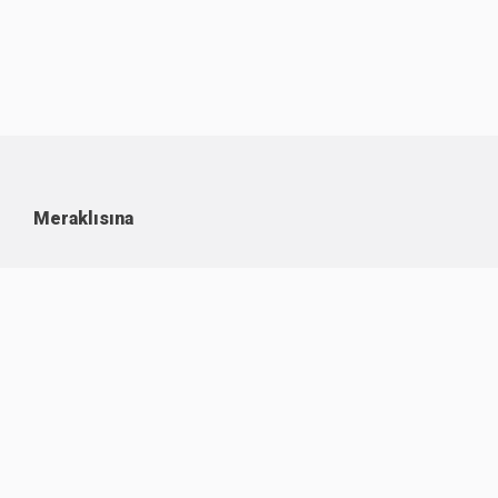
Meraklısına
Kullanım Koşulları
Kişisel Verilerin Korunması
Çerez Politikası
İşlem Rehberi
Komisyon Oranları