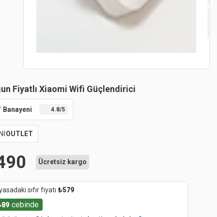
un Fiyatlı Xiaomi Wifi Güçlendirici
Banayeni
4.8
/5
Nİ
OUTLET
490
Ücretsiz kargo
yasadaki sıfır fiyatı
₺
579
cebinde
₺
89