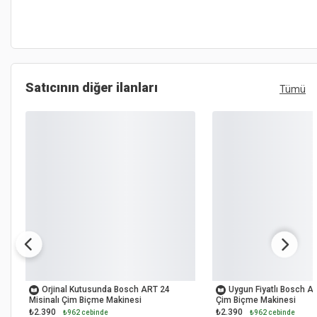
Satıcının diğer ilanları
Tümü
OUTLET
OUTLET
Orjinal Kutusunda Bosch ART 24
Uygun Fiyatlı Bosch AR
Misinalı Çim Biçme Makinesi
Çim Biçme Makinesi
₺2.390
₺2.390
₺962 cebinde
₺962 cebinde