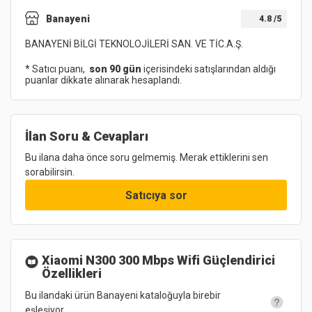
Banayeni
4.8
/5
BANAYENİ BİLGİ TEKNOLOJİLERİ SAN. VE TİC.A.Ş.
* Satıcı puanı,
son 90 gün
içerisindeki satışlarından aldığı
puanlar dikkate alınarak hesaplandı.
İlan Soru & Cevapları
Bu ilana daha önce soru gelmemiş. Merak ettiklerini sen
sorabilirsin.
Satıcıya sor
Xiaomi N300 300 Mbps Wifi Güçlendirici
Özellikleri
Bu ilandaki ürün Banayeni kataloğuyla birebir
eşleşiyor.