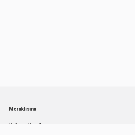
Meraklısına
Kullanım Koşulları