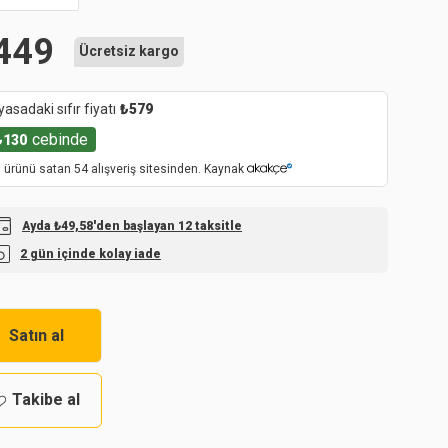
449
Ücretsiz kargo
yasadaki sıfır fiyatı
₺
579
cebinde
₺
130
 ürünü satan 54 alışveriş sitesinden. Kaynak
Ayda ₺49,58'den başlayan 12 taksitle
2 gün içinde kolay iade
Satın al
Takibe al