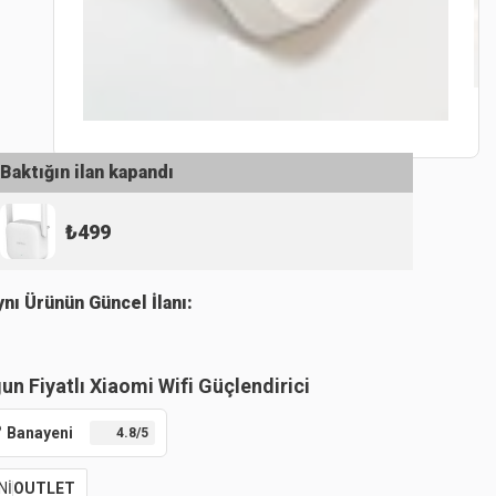
Baktığın ilan kapandı
₺
499
ynı Ürünün Güncel İlanı:
un Fiyatlı Xiaomi Wifi Güçlendirici
Banayeni
4.8
/5
Nİ
OUTLET