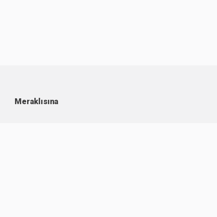
Meraklısına
Kullanım Koşulları
Kişisel Verilerin Korunması
Çerez Politikası
İşlem Rehberi
Komisyon Oranları