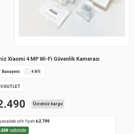
iz Xiaomi 4 MP Wi-Fi Güvenlik Kamerası
Banayeni
4.8
/5
Nİ
OUTLET
2.490
Ücretsiz kargo
yasadaki sıfır fiyatı
₺
2.799
cebinde
₺
309