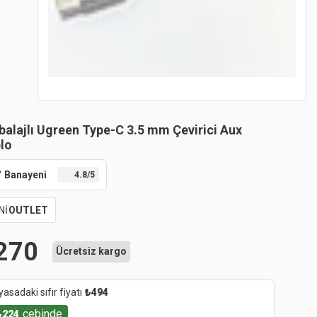
alajlı Ugreen Type-C 3.5 mm Çevirici Aux
lo
Banayeni
4.8
/5
Nİ
OUTLET
270
Ücretsiz kargo
yasadaki sıfır fiyatı
₺
494
cebinde
₺
224