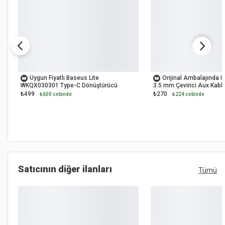
OUTLET
OUTLET
Uygun Fiyatlı Baseus Lite
Orijinal Ambalajında 
WKQX030301 Type-C Dönüştürücü
3.5 mm Çevirici Aux Kabl
₺499
₺270
₺600 cebinde
₺224 cebinde
Satıcının diğer ilanları
Tümü