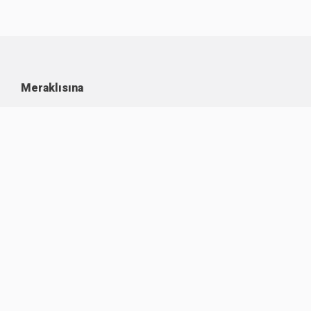
Meraklısına
Kullanım Koşulları
Kişisel Verilerin Korunması
Çerez Politikası
İşlem Rehberi
Komisyon Oranları
Destek