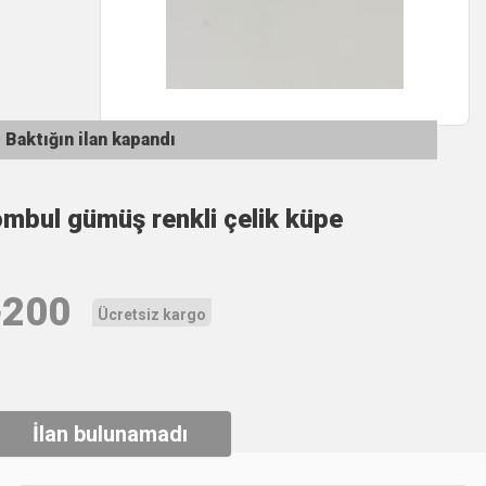
Baktığın ilan kapandı
ombul gümüş renkli çelik küpe
₺
200
Ücretsiz kargo
İlan bulunamadı