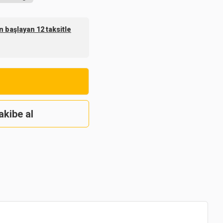
 başlayan 12 taksitle
akibe al