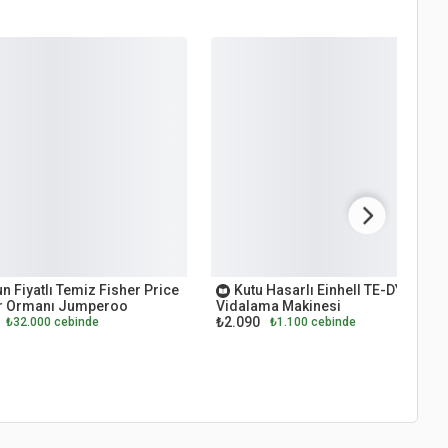
ET
OUTLET
n Fiyatlı Temiz Fisher Price
Kutu Hasarlı Einhell TE-DY 18 Li
 Ormanı Jumperoo
Vidalama Makinesi
₺2.090
₺32.000 cebinde
₺1.100 cebinde