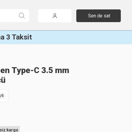
Sen de sat
a 3 Taksit
en Type-C 3.5 mm
cü
8
/5
siz kargo