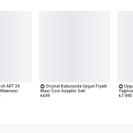
OUTLET
OUTL
sch ART 24
Orijinal Kutusunda Uygun Fiyatlı
Uygu
 Makinesi
Maxi-Cosi Adaptör Seti
Yağmur
₺649
₺7.490
e