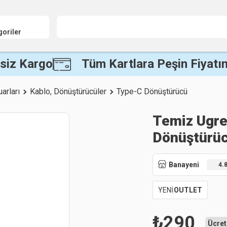
goriler
siz Kargo
Tüm Kartlara Peşin Fiyatın
arları
Kablo, Dönüştürücüler
Type-C Dönüştürücü
Temiz Ugre
Dönüştürü
Banayeni
4.
YENİ
OUTLET
₺
290
Ücret