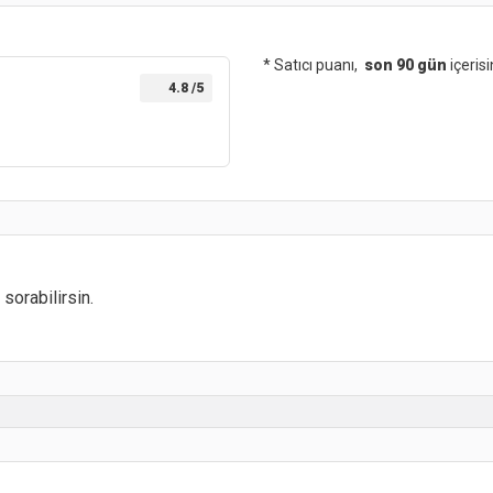
* Satıcı puanı,
son 90 gün
içeris
4.8
/5
sorabilirsin.