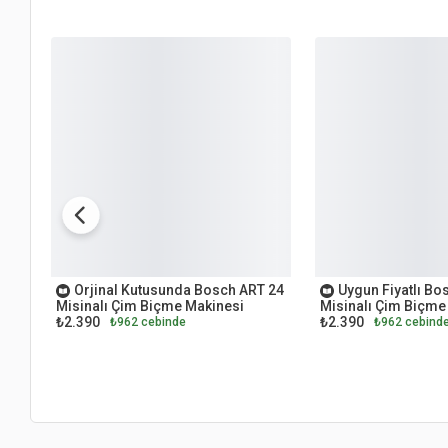
OUTLET
OUTLET
Orjinal Kutusunda Bosch ART 24
Uygun Fiyatlı Bo
Misinalı Çim Biçme Makinesi
Misinalı Çim Biçme
₺2.390
₺2.390
₺962 cebinde
₺962 cebind