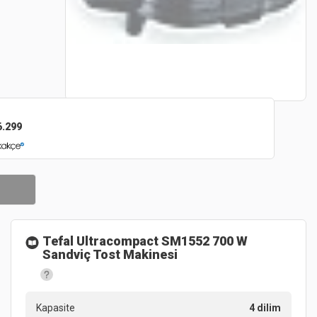
6.299
Tefal Ultracompact SM1552 700 W
Sandviç Tost Makinesi
Kapasite
4 dilim