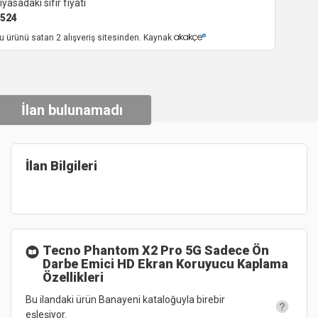
iyasadaki sıfır fiyatı
524
u ürünü satan 2 alışveriş sitesinden. Kaynak
İlan bulunamadı
İlan Bilgileri
Tecno Phantom X2 Pro 5G Sadece Ön
Darbe Emici HD Ekran Koruyucu Kaplama
Özellikleri
Bu ilandaki ürün Banayeni kataloğuyla birebir
eşleşiyor.