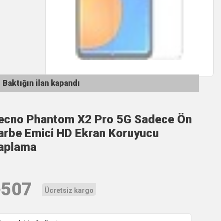
Baktığın ilan kapandı
ecno Phantom X2 Pro 5G Sadece Ön
arbe Emici HD Ekran Koruyucu
aplama
₺
507
Ücretsiz kargo