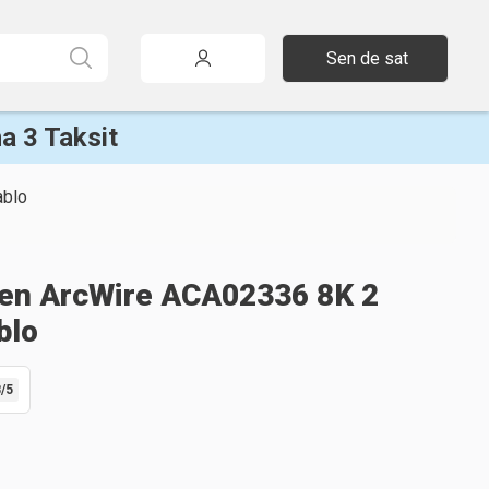
Sen de sat
a 3 Taksit
ablo
en ArcWire ACA02336 8K 2
blo
8
/5