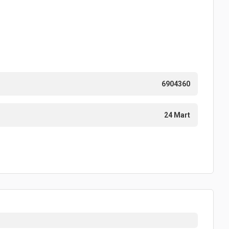
6904360
24 Mart