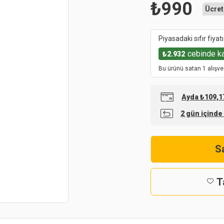
₺
990
Ücret
Piyasadaki sıfır fiyatı
cebinde k
₺
2.932
Bu ürünü satan 1 alışve
Ayda ₺109,17
2 gün içinde
Sa
T