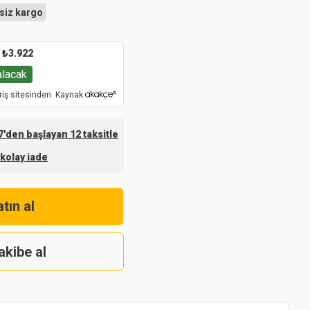
siz kargo
₺
3.922
alacak
riş sitesinden. Kaynak
'den başlayan 12 taksitle
 kolay iade
tın al
akibe al