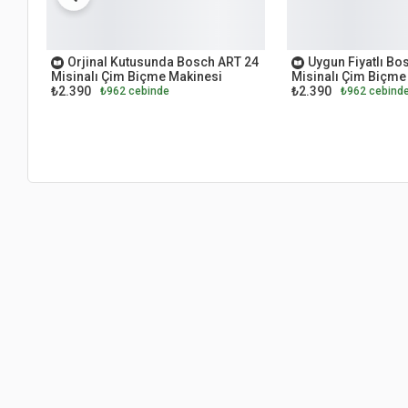
OUTLET
OUTLET
Orjinal Kutusunda Bosch ART 24
Uygun Fiyatlı Bo
Misinalı Çim Biçme Makinesi
Misinalı Çim Biçme
₺2.390
₺2.390
₺962 cebinde
₺962 cebind