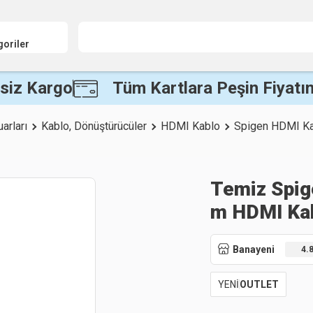
goriler
siz Kargo
Tüm Kartlara Peşin Fiyatın
arları
Kablo, Dönüştürücüler
HDMI Kablo
Spigen HDMI K
Temiz Spig
m HDMI Ka
Banayeni
4.
YENİ
OUTLET