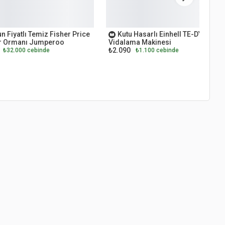
ET
OUTLET
n Fiyatlı Temiz Fisher Price
Kutu Hasarlı Einhell TE-DY 18 Li
 Ormanı Jumperoo
Vidalama Makinesi
₺2.090
₺32.000 cebinde
₺1.100 cebinde