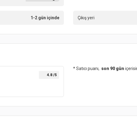
1-2 gün içinde
Çıkış yeri
* Satıcı puanı,
son 90 gün
içeris
4.8
/5