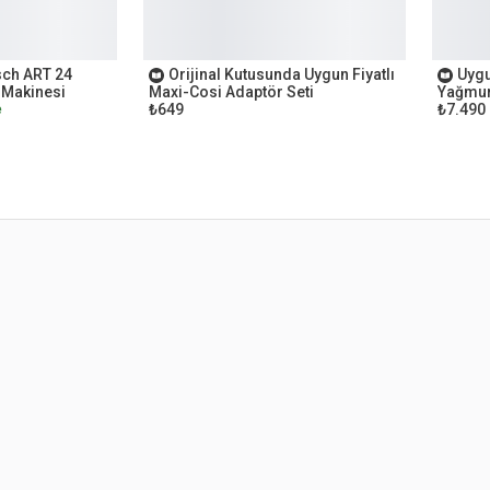
OUTLET
OUTL
sch ART 24
Orijinal Kutusunda Uygun Fiyatlı
Uygu
 Makinesi
Maxi-Cosi Adaptör Seti
Yağmur
₺649
₺7.490
e