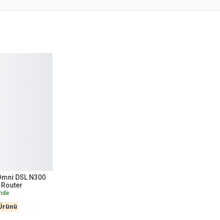
Omni DSL N300
 Router
inde
 Ürünü