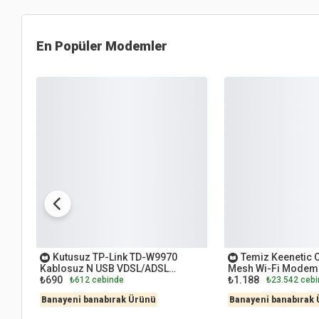
En Popüler
Modemler
İKİNCİ EL
İKİNCİ EL
Kutusuz TP-Link TD-W9970
Temiz Keenetic 
Kablosuz N USB VDSL/ADSL
Mesh Wi-Fi Modem
₺690
₺1.188
Modem Router
₺612 cebinde
₺23.542 ceb
Banayeni banabırak Ürünü
Banayeni banabırak